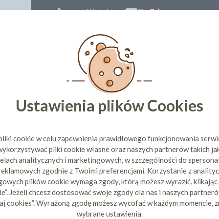
CI KUPILI TEŻ
Ustawienia plików Cookies
pliki cookie w celu zapewnienia prawidłowego funkcjonowania serw
ykorzystywać pliki cookie własne oraz naszych partnerów takich ja
elach analitycznych i marketingowych, w szczególności do spersona
 reklamowych zgodnie z Twoimi preferencjami. Korzystanie z analityc
FOREMKI NA CIASTKA
owych plików cookie wymaga zgody, którą możesz wyrazić, klikając
IASTEK -
NADZIEWANE -
MACZEK 
I UL
WIELKANOCNE
1M
e”. Jeżeli chcesz dostosować swoje zgody dla nas i naszych partnerów
98 zł
37,76 zł
cena:
cen
aj cookies”. Wyrażoną zgodę możesz wycofać w każdym momencie, z
wybrane ustawienia.
ZYKA
DO KOSZYKA
DO 