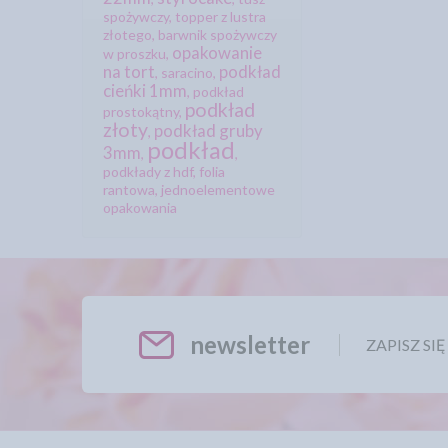
spożywczy
,
topper z lustra
złotego
,
barwnik spożywczy
opakowanie
w proszku
,
na tort
podkład
,
saracino
,
cieńki 1mm
,
podkład
podkład
prostokątny
,
złoty
podkład gruby
,
podkład
3mm
,
,
podkłady z hdf
,
folia
rantowa
,
jednoelementowe
opakowania
newsletter
ZAPISZ SI