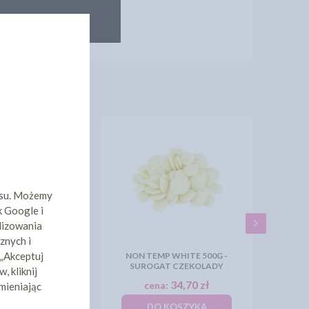
isu. Możemy
k Google i
lizowania
znych i
 „Akceptuj
PERŁOWY ZŁOTY
NON TEMP WHITE 500G -
M - 50G
SUROGAT CZEKOLADY
, kliknij
8,00 zł
34,70 zł
a:
cena:
mieniając
KOSZYKA
DO KOSZYKA