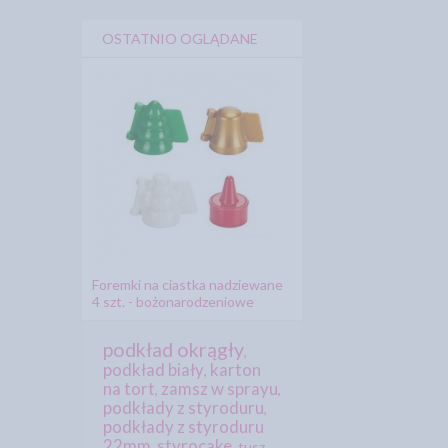
OSTATNIO OGLĄDANE
Foremki na ciastka nadziewane
4 szt. - bożonarodzeniowe
podkład okrągły
,
podkład biały
karton
,
na tort
zamsz w sprayu
,
,
podkłady z styroduru
,
podkłady z styroduru
22mm
styrocake
,
,
tusz