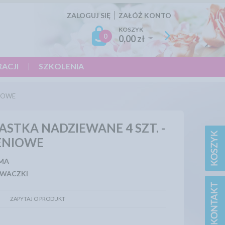
ZALOGUJ SIĘ
ZAŁÓŻ KONTO
KOSZYK
0
0,00 zł
RACJI
SZKOLENIA
NIOWE
ASTKA NADZIEWANE 4 SZT. -
ENIOWE
MA
WACZKI
ZAPYTAJ O PRODUKT