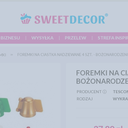
 BIZNESU
WYSYŁKA
PRZELEW
STREFA INSPI
FOREMKI NA CIASTKA NADZIEWANE 4 SZT. - BOŻONARODZE
MKI
FOREMKI NA CI
BOŻONARODZ
PRODUCENT ⓘ
TESCO
RODZAJ
WYKRA