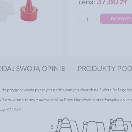
37,80 zł
cena:
DO KOSZY
DAJ SWOJĄ OPINIĘ
PRODUKTY PO
do przygotowania pysznych nadziewanych ciastek na Święta Bożego Narodz
 3 otwierane formy z motywami na Boże Narodzenie oraz foremkę do rob
wy: 631646