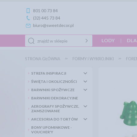
801 00 73 84
(32) 445 73 84
biuro@sweetdecor.pl
LODY
DLA
STRONA GŁÓWNA
FORMY I WYKROJNIKI
FORE
STREFA INSPIRACJI
ŚWIĘTA I OKOLICZNOŚCI
BARWNIKI SPOŻYWCZE
BARWNIKI DEKORACYJNE
AEROGRAFY SPOŻYWCZE,
ZAMSZOWANIE
AKCESORIA DO TORTÓW
BONY UPOMINKOWE -
VOUCHER'Y