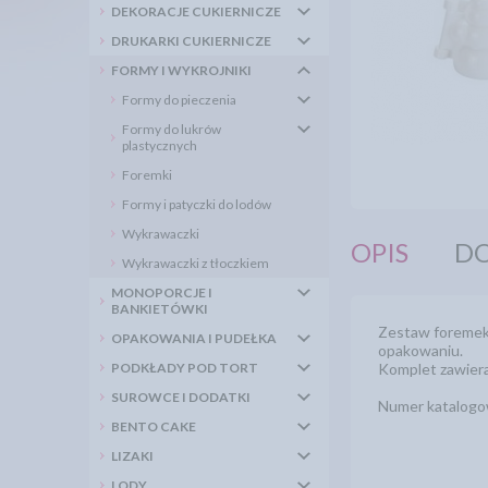
DEKORACJE CUKIERNICZE
DRUKARKI CUKIERNICZE
FORMY I WYKROJNIKI
Formy do pieczenia
Formy do lukrów
plastycznych
Foremki
Formy i patyczki do lodów
Wykrawaczki
OPIS
DO
Wykrawaczki z tłoczkiem
MONOPORCJE I
BANKIETÓWKI
Zestaw foremek 
OPAKOWANIA I PUDEŁKA
opakowaniu.
PODKŁADY POD TORT
Komplet zawiera
SUROWCE I DODATKI
Numer katalogo
BENTO CAKE
LIZAKI
LODY