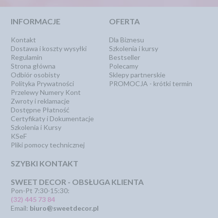
INFORMACJE
OFERTA
Kontakt
Dla Biznesu
Dostawa i koszty wysyłki
Szkolenia i kursy
Regulamin
Bestseller
Strona główna
Polecamy
Odbiór osobisty
Sklepy partnerskie
Polityka Prywatności
PROMOCJA - krótki termin
Przelewy Numery Kont
Zwroty i reklamacje
Dostępne Płatność
Certyfikaty i Dokumentacje
Szkolenia i Kursy
KSeF
Pliki pomocy technicznej
SZYBKI KONTAKT
SWEET DECOR - OBSŁUGA KLIENTA
Pon-Pt 7:30-15:30:
(32) 445 73 84
Email:
biuro@sweetdecor.pl