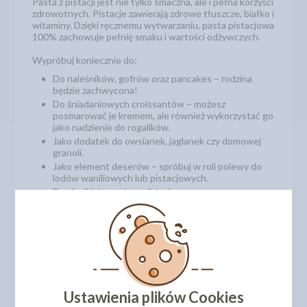
Pasta z pistacji jest nie tylko smaczna, ale i pełna korzyści
zdrowotnych. Pistacje zawierają zdrowe tłuszcze, białko i
witaminy. Dzięki ręcznemu wytwarzaniu, pasta pistacjowa
100% zachowuje pełnię smaku i wartości odżywczych.
Wypróbuj koniecznie do:
Do naleśników, gofrów oraz pancakes – rodzina
będzie zachwycona!
Do śniadaniowych croissantów – możesz
posmarować je kremem, ale również wykorzystać go
jako nadzienie do rogalików.
Jako dodatek do owsianek, jaglanek czy domowej
granoli.
Jako element deserów – spróbuj w roli polewy do
lodów waniliowych lub pistacjowych.
Do słodkich tart i serników!
Waga: 200g
Ustawienia plików Cookies