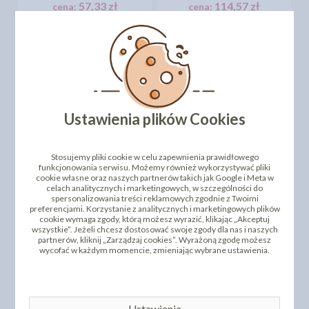
57,33 zł
114,57 zł
cena:
cena:
DO KOSZYKA
DO KOSZYKA
Ustawienia plików Cookies
Stosujemy pliki cookie w celu zapewnienia prawidłowego
funkcjonowania serwisu. Możemy również wykorzystywać pliki
cookie własne oraz naszych partnerów takich jak Google i Meta w
FIGURKA CUKROWA -
celach analitycznych i marketingowych, w szczególności do
DINOZAURY DINUŚ 25
ŚREDNI CZERWONY
spersonalizowania treści reklamowych zgodnie z Twoimi
SZT
SAMOCHÓD
preferencjami. Korzystanie z analitycznych i marketingowych plików
cookie wymaga zgody, którą możesz wyrazić, klikając „Akceptuj
114,57 zł
11,21 zł
cena:
cena:
wszystkie”. Jeżeli chcesz dostosować swoje zgody dla nas i naszych
partnerów, kliknij „Zarządzaj cookies”. Wyrażoną zgodę możesz
DO KOSZYKA
DO KOSZYKA
wycofać w każdym momencie, zmieniając wybrane ustawienia.
Ustawienia