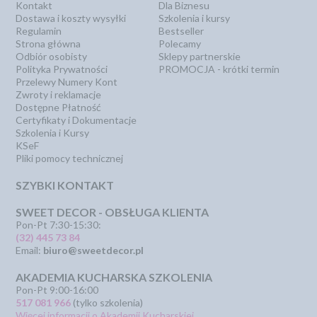
Kontakt
Dla Biznesu
Dostawa i koszty wysyłki
Szkolenia i kursy
Regulamin
Bestseller
Strona główna
Polecamy
Odbiór osobisty
Sklepy partnerskie
Polityka Prywatności
PROMOCJA - krótki termin
Przelewy Numery Kont
Zwroty i reklamacje
Dostępne Płatność
Certyfikaty i Dokumentacje
Szkolenia i Kursy
KSeF
Pliki pomocy technicznej
SZYBKI KONTAKT
SWEET DECOR - OBSŁUGA KLIENTA
Pon-Pt 7:30-15:30:
(32) 445 73 84
Email:
biuro@sweetdecor.pl
AKADEMIA KUCHARSKA SZKOLENIA
Pon-Pt 9:00-16:00
517 081 966
(tylko szkolenia)
Więcej informacji o Akademii Kucharskiej