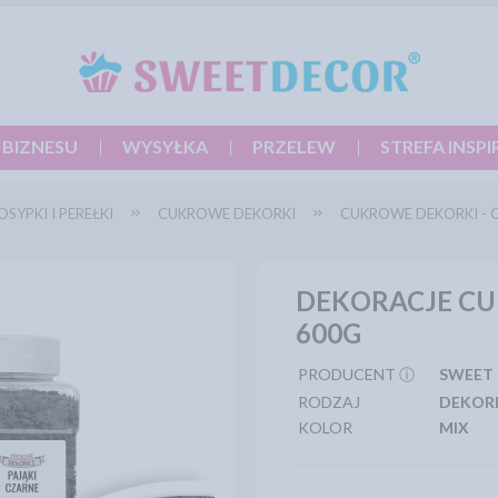
 BIZNESU
WYSYŁKA
PRZELEW
STREFA INSPI
OSYPKI I PEREŁKI
CUKROWE DEKORKI
CUKROWE DEKORKI - O
DEKORACJE CUK
600G
PRODUCENT ⓘ
SWEET
RODZAJ
DEKOR
KOLOR
MIX