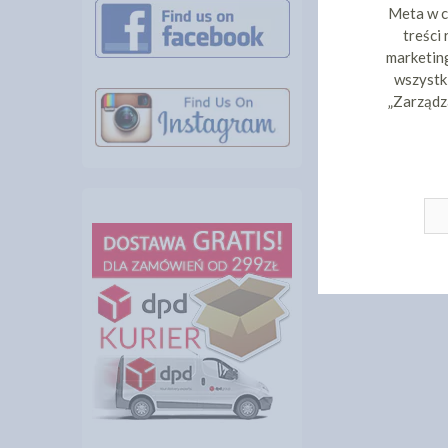
Meta w c
treści
marketing
wszystki
„Zarządz