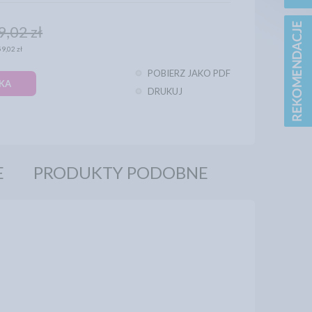
9,02 zł
59,02 zł
POBIERZ JAKO PDF
KA
DRUKUJ
E
PRODUKTY PODOBNE