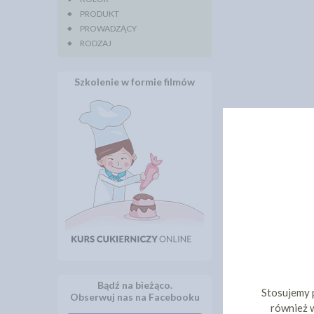
PRODUKT
PROWADZĄCY
RODZAJ
Szkolenie w formie filmów
Bądź na bieżąco.
Stosujemy 
Obserwuj nas na Facebooku
również w