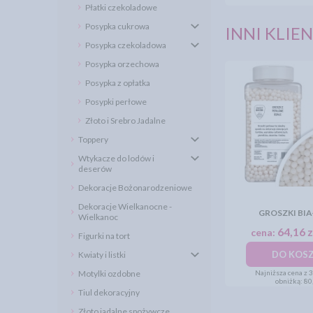
Płatki czekoladowe
Posypka cukrowa
INNI KLIEN
Posypka czekoladowa
Posypka orzechowa
Posypka z opłatka
Posypki perłowe
Złoto i Srebro Jadalne
Toppery
Wtykacze do lodów i
deserów
Dekoracje Bożonarodzeniowe
Dekoracje Wielkanocne -
GROSZKI BIA
Wielkanoc
64,16 z
cena:
Figurki na tort
DO KOS
Kwiaty i listki
Motylki ozdobne
Najniższa cena z 
obniżką:
80,
Tiul dekoracyjny
Złoto jadalne spożywcze