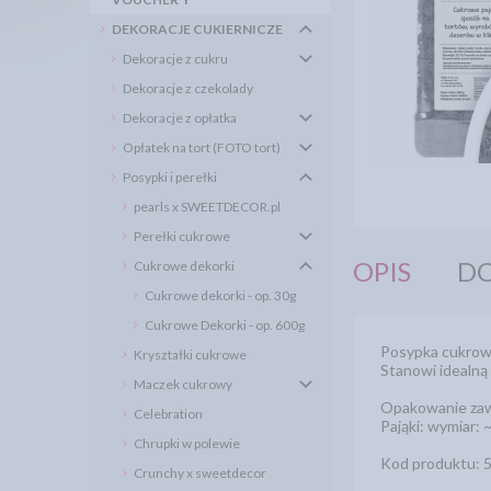
DEKORACJE CUKIERNICZE
Dekoracje z cukru
Dekoracje z czekolady
Dekoracje z opłatka
Opłatek na tort (FOTO tort)
Posypki i perełki
pearls x SWEETDECOR.pl
Perełki cukrowe
OPIS
DO
Cukrowe dekorki
Cukrowe dekorki - op. 30g
Cukrowe Dekorki - op. 600g
Posypka cukrowa
Kryształki cukrowe
Stanowi idealną
Maczek cukrowy
Opakowanie zaw
Celebration
Pająki: wymiar:
Chrupki w polewie
Kod produktu: 
Crunchy x sweetdecor