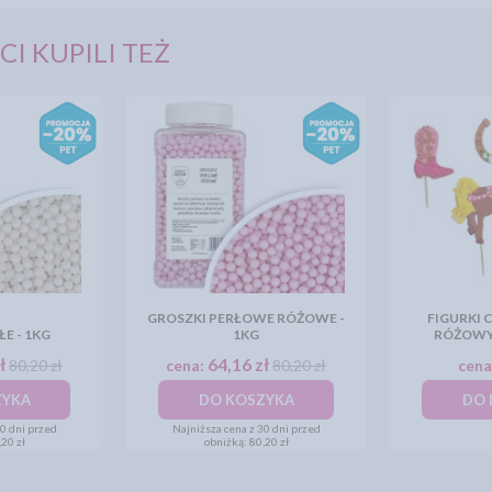
CI KUPILI TEŻ
GROSZKI PERŁOWE RÓŻOWE -
FIGURKI 
ŁE - 1KG
1KG
RÓŻOWY 
ł
64,16 zł
80,20 zł
cena:
80,20 zł
cena
ZYKA
DO KOSZYKA
DO 
30 dni przed
Najniższa cena z 30 dni przed
20 zł
obniżką:
80,20 zł