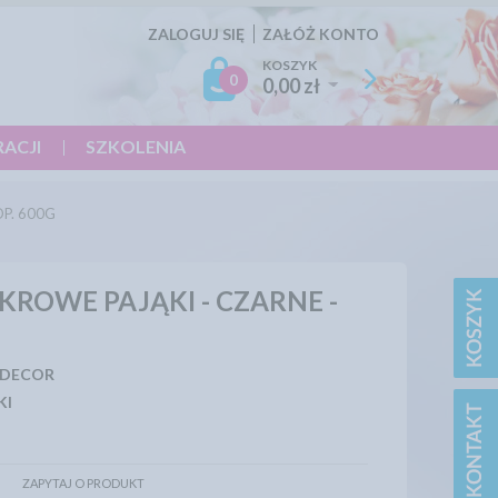
ZALOGUJ SIĘ
ZAŁÓŻ KONTO
KOSZYK
0
0,00 zł
RACJI
SZKOLENIA
P. 600G
ROWE PAJĄKI - CZARNE -
 DECOR
KI
ZAPYTAJ O PRODUKT