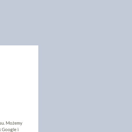
isu. Możemy
k Google i