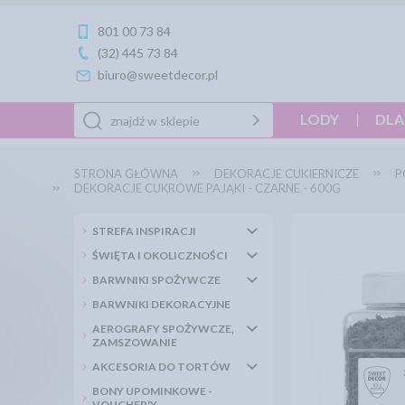
801 00 73 84
(32) 445 73 84
biuro@sweetdecor.pl
LODY
DLA
STRONA GŁÓWNA
DEKORACJE CUKIERNICZE
P
DEKORACJE CUKROWE PAJĄKI - CZARNE - 600G
STREFA INSPIRACJI
ŚWIĘTA I OKOLICZNOŚCI
BARWNIKI SPOŻYWCZE
BARWNIKI DEKORACYJNE
AEROGRAFY SPOŻYWCZE,
ZAMSZOWANIE
AKCESORIA DO TORTÓW
BONY UPOMINKOWE -
VOUCHER'Y