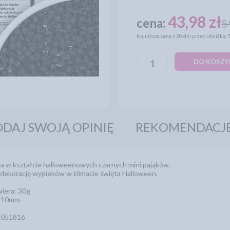
43,98 zł
cena:
5
Najniższa cena z 30 dni przed obniżką: 
DO KOSZY
DAJ SWOJĄ OPINIĘ
REKOMENDACJ
 w kształcie halloweenowych czarnych mini pająków.
 dekorację wypieków w klimacie święta Halloween.
iera: 30g
 ~10mm
5051816