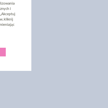
lizowania
znych i
 „Akceptuj
, kliknij
mieniając