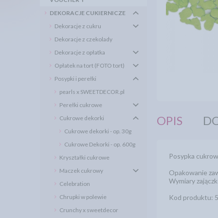
DEKORACJE CUKIERNICZE
Dekoracje z cukru
Dekoracje z czekolady
Dekoracje z opłatka
Opłatek na tort (FOTO tort)
Posypki i perełki
pearls x SWEETDECOR.pl
Perełki cukrowe
OPIS
DO
Cukrowe dekorki
Cukrowe dekorki - op. 30g
Cukrowe Dekorki - op. 600g
Posypka cukrowa
Kryształki cukrowe
Maczek cukrowy
Opakowanie zaw
Wymiary zającz
Celebration
Chrupki w polewie
Kod produktu: 
Crunchy x sweetdecor