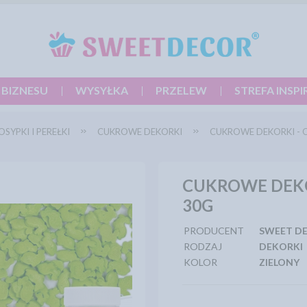
 BIZNESU
WYSYŁKA
PRZELEW
STREFA INSPI
OSYPKI I PEREŁKI
CUKROWE DEKORKI
CUKROWE DEKORKI - O
CUKROWE DEKO
30G
PRODUCENT
SWEET D
RODZAJ
DEKORKI
KOLOR
ZIELONY