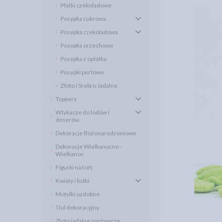
Płatki czekoladowe
Posypka cukrowa
Posypka czekoladowa
Posypka orzechowa
Posypka z opłatka
Posypki perłowe
Złoto i Srebro Jadalne
Toppery
Wtykacze do lodów i
deserów
Dekoracje Bożonarodzeniowe
Dekoracje Wielkanocne -
Wielkanoc
Figurki na tort
Kwiaty i listki
Motylki ozdobne
Tiul dekoracyjny
Złoto jadalne spożywcze