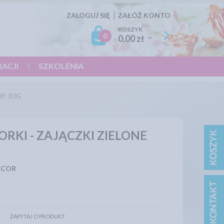
ZALOGUJ SIĘ
ZAŁÓŻ KONTO
KOSZYK
0
0,00 zł
RACJI
SZKOLENIA
P. 30G
RKI - ZAJĄCZKI ZIELONE
ECOR
ZAPYTAJ O PRODUKT