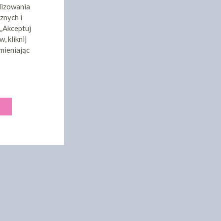
lizowania
znych i
 „Akceptuj
, kliknij
mieniając