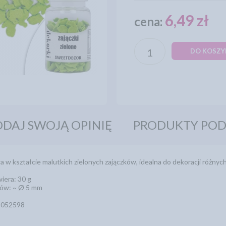
6,49 zł
cena:
DO KOSZY
DAJ SWOJĄ OPINIĘ
PRODUKTY PO
 w kształcie malutkich zielonych zajączków, idealna do dekoracji różny
iera: 30 g
ków: ~ Ø 5 mm
5052598