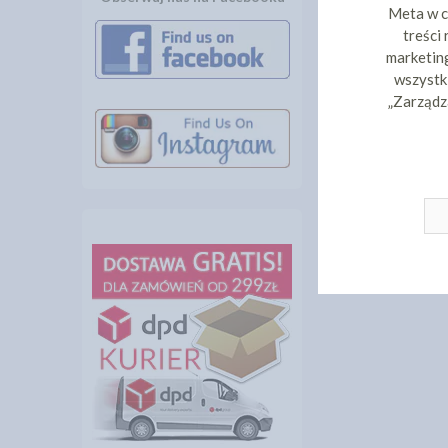
Meta w c
treści
marketing
wszystki
„Zarządz