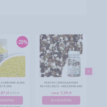
 CUKROWE JAJKA
PŁATKI CZEKOLADOWE
ŁTE 30G
BŁYSZCZĄCE - MIESZANE 60G
,87 zł
7,29 zł
6,49 zł
cena:
KOSZYKA
DO KOSZYKA
ena z 30 dni przed