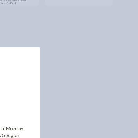
iżką:
6,49 zł
isu. Możemy
k Google i