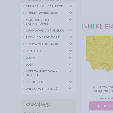
DRUKARKI CUKIERNICZE
FORMY I WYKROJNIKI
MONOPORCJE I
BANKIETÓWKI
INNI KLIEN
OPAKOWANIA I PUDEŁKA
PODKŁADY POD TORT
SUROWCE I DODATKI
BENTO CAKE
LIZAKI
LODY
OFERTA HURTOWA -
HORECA-
SZKOLENIA
CUKROWE DE
WIELKA WYPRZEDAŻ
ZAJĄCZKI ŻÓ
6,4
cena:
szukaj wg.:
DO KOS
KOLOR