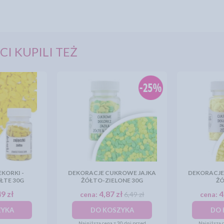
CI KUPILI TEŻ
KORKI -
DEKORACJE CUKROWE JAJKA
DEKORACJE
ŁTE 30G
ŻÓŁTO-ZIELONE 30G
ŻÓ
9 zł
4,87 zł
4
cena:
6,49 zł
cena:
ZYKA
DO KOSZYKA
DO 
Najniższa cena z 30 dni przed
Najniższa c