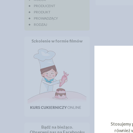
PRODUCENT
PRODUKT
PROWADZĄCY
RODZAJ
Szkolenie w formie filmów
Stosujemy 
Bądź na bieżąco.
również w
Obserwuj nas na Facebooku