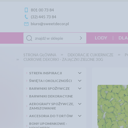
801 00 73 84
(32) 445 73 84
biuro@sweetdecor.pl
LODY
DLA
STRONA GŁÓWNA
DEKORACJE CUKIERNICZE
P
CUKROWE DEKORKI - ZAJĄCZKI ZIELONE 30G
STREFA INSPIRACJI
ŚWIĘTA I OKOLICZNOŚCI
BARWNIKI SPOŻYWCZE
BARWNIKI DEKORACYJNE
AEROGRAFY SPOŻYWCZE,
ZAMSZOWANIE
AKCESORIA DO TORTÓW
BONY UPOMINKOWE -
VOUCHER'Y