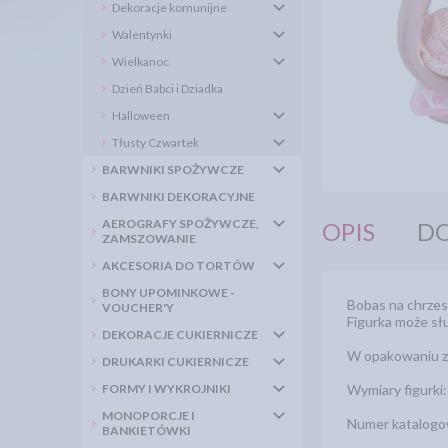
Dekoracje komunijne
Walentynki
Wielkanoc
Dzień Babci i Dziadka
Halloween
Tłusty Czwartek
BARWNIKI SPOŻYWCZE
BARWNIKI DEKORACYJNE
AEROGRAFY SPOŻYWCZE,
OPIS
DO
ZAMSZOWANIE
AKCESORIA DO TORTÓW
BONY UPOMINKOWE -
Bobas na chrzes
VOUCHER'Y
Figurka może słu
DEKORACJE CUKIERNICZE
W opakowaniu zna
DRUKARKI CUKIERNICZE
FORMY I WYKROJNIKI
Wymiary figurki
MONOPORCJE I
Numer katalog
BANKIETÓWKI