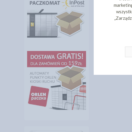
marketing
wszystki
„Zarządz