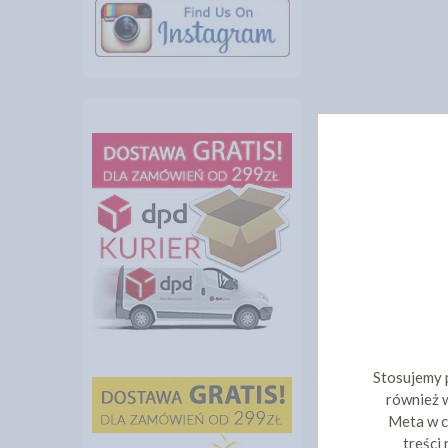
Stosujemy 
również w
Meta w c
treści