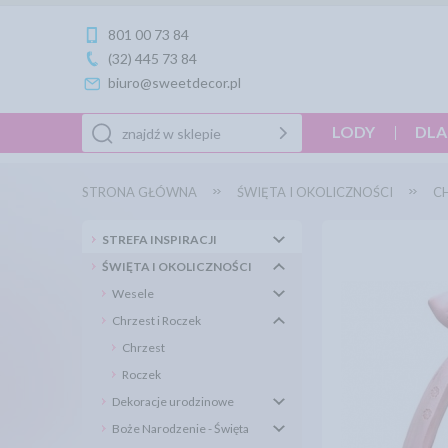
801 00 73 84
(32) 445 73 84
biuro@sweetdecor.pl
LODY
DLA
STRONA GŁÓWNA
ŚWIĘTA I OKOLICZNOŚCI
CH
STREFA INSPIRACJI
ŚWIĘTA I OKOLICZNOŚCI
Wesele
Chrzest i Roczek
Chrzest
Roczek
Dekoracje urodzinowe
Boże Narodzenie - Święta