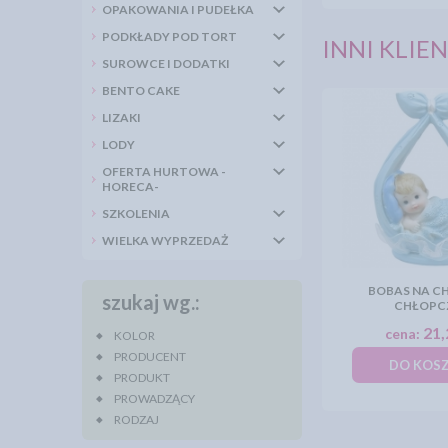
OPAKOWANIA I PUDEŁKA
PODKŁADY POD TORT
INNI KLIEN
SUROWCE I DODATKI
BENTO CAKE
LIZAKI
LODY
OFERTA HURTOWA -
HORECA-
SZKOLENIA
WIELKA WYPRZEDAŻ
BOBAS NA CH
szukaj wg.:
CHŁOPC
21,
cena:
KOLOR
PRODUCENT
DO KOS
PRODUKT
PROWADZĄCY
RODZAJ