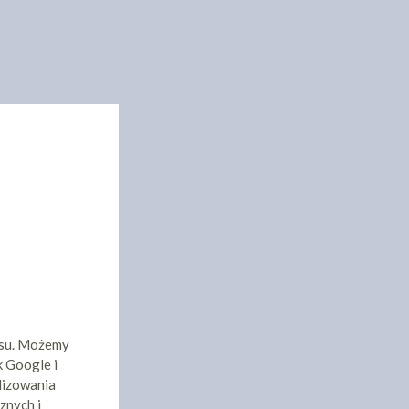
isu. Możemy
k Google i
lizowania
znych i