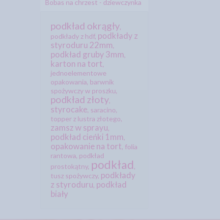
Bobas na chrzest - dziewczynka
podkład okrągły
,
podkłady z
podkłady z hdf
,
styroduru 22mm
,
podkład gruby 3mm
,
karton na tort
,
jednoelementowe
opakowania
,
barwnik
spożywczy w proszku
,
podkład złoty
,
styrocake
,
saracino
,
topper z lustra złotego
,
zamsz w sprayu
,
podkład cieńki 1mm
,
opakowanie na tort
,
folia
rantowa
,
podkład
podkład
prostokątny
,
,
podkłady
tusz spożywczy
,
z styroduru
podkład
,
biały