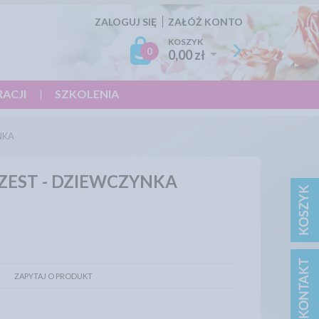
ZALOGUJ SIĘ
ZAŁÓŻ KONTO
KOSZYK
0
0,00 zł
RACJI
SZKOLENIA
NKA
ZEST - DZIEWCZYNKA
ZAPYTAJ O PRODUKT