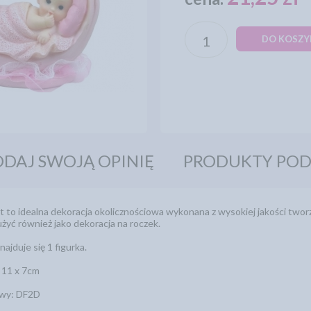
DO KOSZY
DAJ SWOJĄ OPINIĘ
PRODUKTY PO
t to idealna dekoracja okolicznościowa wykonana z wysokiej jakości twor
żyć również jako dekoracja na roczek.
jduje się 1 figurka.
: 11 x 7cm
owy: DF2D