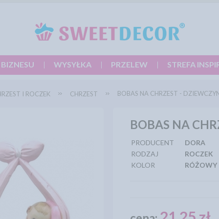
 BIZNESU
WYSYŁKA
PRZELEW
STREFA INSPI
BOBAS NA CHRZEST - DZIEWCZY
RZEST I ROCZEK
CHRZEST
BOBAS NA CHR
PRODUCENT
DORA
RODZAJ
ROCZEK
KOLOR
RÓŻOWY
21,25 zł
cena: