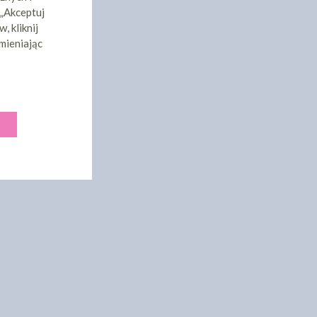
 „Akceptuj
, kliknij
mieniając