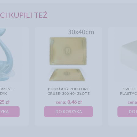
CI KUPILI TEŻ
RZEST -
PODKŁADY POD TORT
SWEETI
ZYK
GRUBE- 30 X 40 - ZŁOTE
PLASTYC
25 zł
8,46 zł
cena:
cena
ZYKA
DO KOSZYKA
DO 