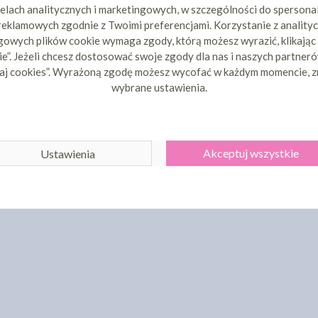
elach analitycznych i marketingowych, w szczególności do spersona
 NIEBIESKI
OD COLOURS
BARWNIK W ŻELU RÓŻOWY -
BARWNIK 
 reklamowych zgodnie z Twoimi preferencjami. Korzystanie z analityc
FOOD COLOURS 30G
CIEMNY - F
owych plików cookie wymaga zgody, którą możesz wyrazić, klikając
67 zł
12,67 zł
cena:
cena
e”. Jeżeli chcesz dostosować swoje zgody dla nas i naszych partnerów
aj cookies”. Wyrażoną zgodę możesz wycofać w każdym momencie, z
ZYKA
DO KOSZYKA
DO 
wybrane ustawienia.
Akceptuj wszystkie
Ustawienia