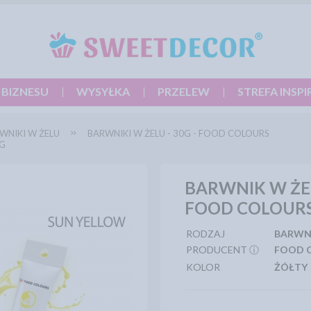
 BIZNESU
WYSYŁKA
PRZELEW
STREFA INSPI
WNIKI W ŻELU
BARWNIKI W ŻELU - 30G - FOOD COLOURS
0G
BARWNIK W ŻE
FOOD COLOURS
RODZAJ
BARWN
PRODUCENT ⓘ
FOOD 
KOLOR
ŻÓŁTY