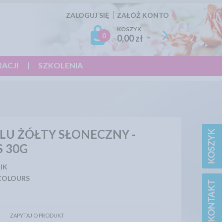
ZALOGUJ SIĘ
ZAŁÓŻ KONTO
KOSZYK
0
0,00 zł
RACJI
SZKOLENIA
LU ŻÓŁTY SŁONECZNY -
 30G
IK
COLOURS
ZAPYTAJ O PRODUKT