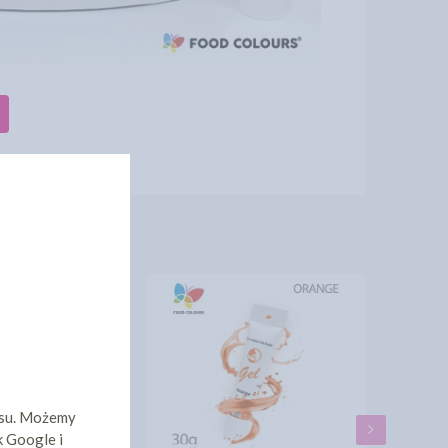
isu. Możemy
k Google i