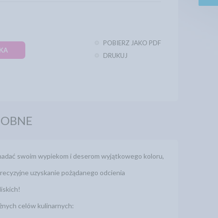
POBIERZ JAKO PDF
KA
DRUKUJ
DOBNE
 nadać swoim wypiekom i deserom wyjątkowego koloru,
 precyzyjne uzyskanie pożądanego odcienia
iskich!
żnych celów kulinarnych: