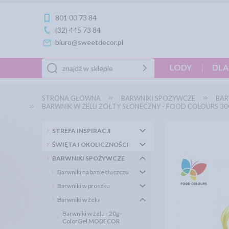
801 00 73 84
(32) 445 73 84
biuro@sweetdecor.pl
LODY
DLA
STRONA GŁÓWNA
BARWNIKI SPOŻYWCZE
BAR
BARWNIK W ŻELU ŻÓŁTY SŁONECZNY - FOOD COLOURS 3
STREFA INSPIRACJI
ŚWIĘTA I OKOLICZNOŚCI
BARWNIKI SPOŻYWCZE
Barwniki na bazie tłuszczu
Barwniki w proszku
Barwniki w żelu
Barwniki w żelu - 20g -
ColorGel MODECOR