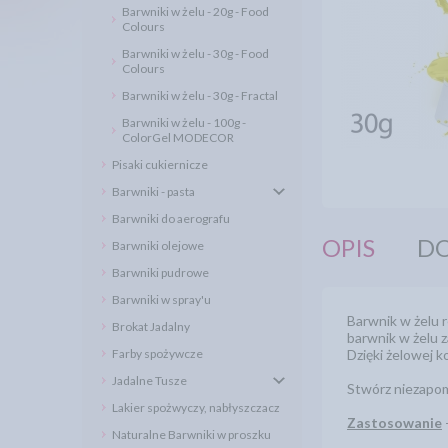
Barwniki w żelu - 20g - Food
Colours
Barwniki w żelu - 30g - Food
Colours
Barwniki w żelu - 30g - Fractal
Barwniki w żelu - 100g -
ColorGel MODECOR
Pisaki cukiernicze
Barwniki - pasta
Barwniki do aerografu
OPIS
DO
Barwniki olejowe
Barwniki pudrowe
Barwniki w spray'u
Barwnik w żelu 
Brokat Jadalny
barwnik w żelu z
Farby spożywcze
Dzięki żelowej k
Jadalne Tusze
Stwórz niezapom
Lakier spożwyczy, nabłyszczacz
Zastosowanie
Naturalne Barwniki w proszku