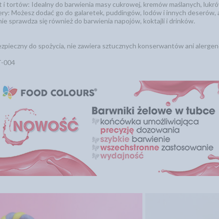
t i tortów: Idealny do barwienia masy cukrowej, kremów maślanych, lukrów
ry: Możesz dodać go do galaretek, puddingów, lodów i innych deserów, a
ie sprawdza się również do barwienia napojów, koktajli i drinków.
ezpieczny do spożycia, nie zawiera sztucznych konserwantów ani alerge
T-004