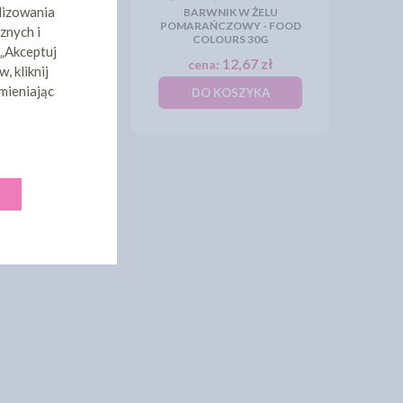
lizowania
BARWNIK W ŻELU
W ŻELU ZIELONY
POMARAŃCZOWY - FOOD
znych i
OOD COLOURS 30G
COLOURS 30G
 „Akceptuj
12,67 zł
12,67 zł
:
cena:
, kliknij
mieniając
KOSZYKA
DO KOSZYKA