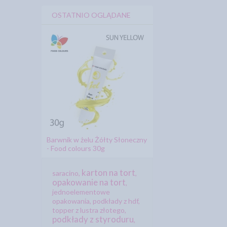
OSTATNIO OGLĄDANE
Barwnik w żelu Żółty Słoneczny
- Food colours 30g
karton na tort
saracino
,
,
opakowanie na tort
,
jednoelementowe
opakowania
,
podkłady z hdf
,
topper z lustra złotego
,
podkłady z styroduru
,