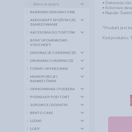
• Dekoracja cias
Zamsz w spray'u
• Kolorowe dese
BARWNIKI DEKORACYJNE
• Napoje: Świetn
AEROGRAFY SPOŻYWCZE,
ZAMSZOWANIE
*Produkt jest b
AKCESORIA DO TORTÓW
Kod produktu: 
BONY UPOMINKOWE -
VOUCHER'Y
DEKORACJE CUKIERNICZE
DRUKARKI CUKIERNICZE
FORMY I WYKROJNIKI
MONOPORCJE I
BANKIETÓWKI
OPAKOWANIA I PUDEŁKA
PODKŁADY POD TORT
SUROWCE I DODATKI
BENTO CAKE
LIZAKI
LODY