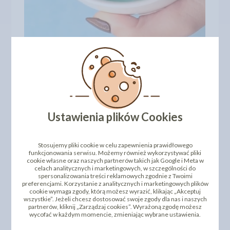
Barwnik olejowy Colour Mill
Ustawienia plików Cookies
– 20 ml
Stosujemy pliki cookie w celu zapewnienia prawidłowego
Barwniki Colour Mill
to profesjonalne barwniki w płynie
funkcjonowania serwisu. Możemy również wykorzystywać pliki
cookie własne oraz naszych partnerów takich jak Google i Meta w
stworzone specjalnie do barwienia produktów
celach analitycznych i marketingowych, w szczególności do
zawierających tłuszcz, takich jak:
spersonalizowania treści reklamowych zgodnie z Twoimi
preferencjami. Korzystanie z analitycznych i marketingowych plików
masła kremowe,
cookie wymaga zgody, którą możesz wyrazić, klikając „Akceptuj
masy cukrowe,
wszystkie”. Jeżeli chcesz dostosować swoje zgody dla nas i naszych
ganache,
partnerów, kliknij „Zarządzaj cookies”. Wyrażoną zgodę możesz
wycofać w każdym momencie, zmieniając wybrane ustawienia.
polewy czekoladowe,
kremy maślane typu buttercream,