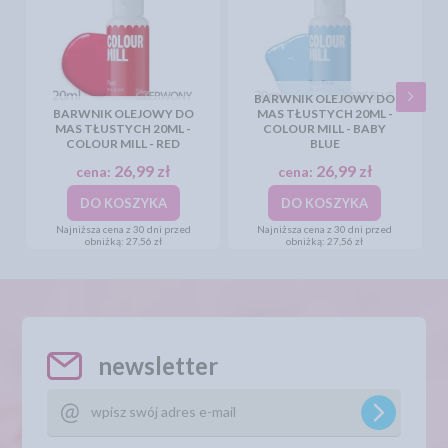
BARWNIK OLEJOWY DO
BARWNIK OLEJOWY DO
MAS TŁUSTYCH 20ML -
MAS TŁUSTYCH 20ML -
COLOUR MILL - BABY
COLOUR MILL - RED
BLUE
26,99 zł
26,99 zł
cena:
cena:
DO KOSZYKA
DO KOSZYKA
Najniższa cena z 30 dni przed
Najniższa cena z 30 dni przed
obniżką:
27,56 zł
obniżką:
27,56 zł
newsletter