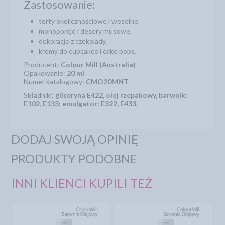
Zastosowanie:
torty okolicznościowe i weselne,
monoporcje i desery musowe,
dekoracje z czekolady,
kremy do cupcakes i cake pops.
Producent:
Colour Mill (Australia)
Opakowanie:
20 ml
Numer katalogowy:
CMO20MNT
Składniki:
gliceryna E422, olej rzepakowy, barwnik:
E102, E133; emulgator: E322, E433.
DODAJ SWOJĄ OPINIĘ
PRODUKTY PODOBNE
INNI KLIENCI KUPILI TEŻ