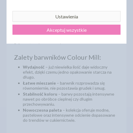
masy migdałowe i orzechowe.
Unikalna formuła oparta na rozpuszczalnych w oleju
Ustawienia
pigmentach sprawia, że barwnik doskonale łączy się z
tłuszczem, co pozwala uzyskać wyjątkowo intensywne i
równomierne kolory. W przeciwieństwie do tradycyjnych
Akceptuj wszystkie
barwników żelowych, które często są „odpychane” przez
tłuszcze, Colour Mill wnika w strukturę masy i zapewnia
głębokie, nasycone barwy.
Zalety barwników Colour Mill:
Wydajność
– już niewielka ilość daje widoczny
efekt, dzięki czemu jedno opakowanie starcza na
długo.
Łatwe mieszanie
– barwnik rozprowadza się
równomiernie, nie pozostawia grudek i smug.
Stabilność koloru
– barwy pozostają intensywne
nawet po obróbce cieplnej czy długim
przechowywaniu.
Nowoczesna paleta
– kolekcja oferuje modne,
pastelowe oraz intensywne odcienie dopasowane
do trendów w cukiernictwie.