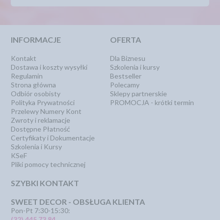
INFORMACJE
OFERTA
Kontakt
Dla Biznesu
Dostawa i koszty wysyłki
Szkolenia i kursy
Regulamin
Bestseller
Strona główna
Polecamy
Odbiór osobisty
Sklepy partnerskie
Polityka Prywatności
PROMOCJA - krótki termin
Przelewy Numery Kont
Zwroty i reklamacje
Dostępne Płatność
Certyfikaty i Dokumentacje
Szkolenia i Kursy
KSeF
Pliki pomocy technicznej
SZYBKI KONTAKT
SWEET DECOR - OBSŁUGA KLIENTA
Pon-Pt 7:30-15:30:
(32) 445 73 84