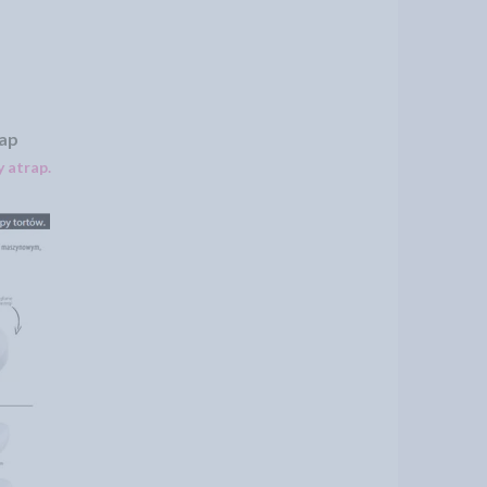
rap
 atrap.