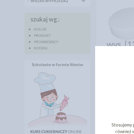
WIELKA WYPRZEDAŻ
szukaj wg.:
KOLOR
PRODUKT
PROWADZĄCY
RODZAJ
ATRAPA TORTU
30CM [WYS
Szkolenie w formie filmów
19,
cena:
DO KOS
Stosujemy 
również w