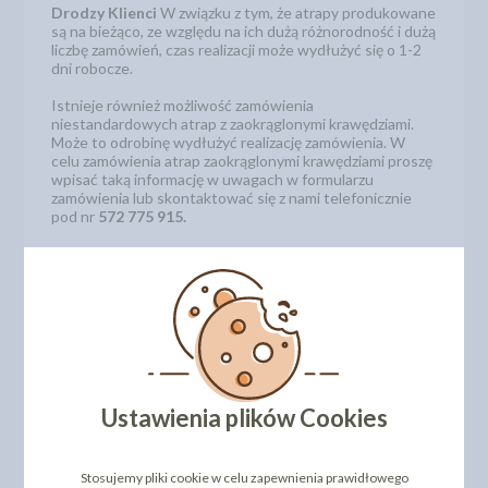
Drodzy Klienci
W związku z tym, że atrapy produkowane
są na bieżąco, ze względu na ich dużą różnorodność i dużą
liczbę zamówień, czas realizacji może wydłużyć się o 1-2
dni robocze.
Istnieje również możliwość zamówienia
niestandardowych atrap z zaokrąglonymi krawędziami.
Może to odrobinę wydłużyć realizację zamówienia. W
celu zamówienia atrap zaokrąglonymi krawędziami proszę
wpisać taką informację w uwagach w formularzu
zamówienia lub skontaktować się z nami telefonicznie
pod nr
572 775 915.
Wysokość pojedynczego piętra: 3 cm
Średnica: 54 cm
Kod produktu: 513154
Ustawienia plików Cookies
Stosujemy pliki cookie w celu zapewnienia prawidłowego