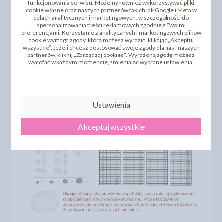
funkcjonowania serwisu. Możemy również wykorzystywać pliki
cookie własne oraz naszych partnerów takich jak Google i Meta w
celach analitycznych i marketingowych, w szczególności do
spersonalizowania treści reklamowych zgodnie z Twoimi
preferencjami. Korzystanie z analitycznych i marketingowych plików
cookie wymaga zgody, którą możesz wyrazić, klikając „Akceptuj
wszystkie”. Jeżeli chcesz dostosować swoje zgody dla nas i naszych
Niestandardowe rozmiary atrap i cennik
partnerów, kliknij „Zarządzaj cookies”. Wyrażoną zgodę możesz
wycofać w każdym momencie, zmieniając wybrane ustawienia.
Oferujemy również inne rozmiary atrap. Wszystkie
rozmiary atrap, także te dostępne na zamówienie wraz z
cennikiem możesz zobaczyć
TUTAJ
Ustawienia
Akceptuj wszystkie