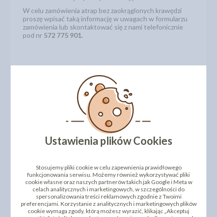
W celu zamówienia atrap bez zaokrąglonych krawędzi
proszę wpisać taką informację w uwagach w formularzu
zamówienia lub skontaktować się z nami telefonicznie
pod nr
572 775 901.
Niestandardowe rozmiary atrap
Oferujemy również inne rozmiary atrap.
Zobacz jak
zamówić niestandardowe rozmiary atrap.
Ustawienia plików Cookies
Stosujemy pliki cookie w celu zapewnienia prawidłowego
funkcjonowania serwisu. Możemy również wykorzystywać pliki
cookie własne oraz naszych partnerów takich jak Google i Meta w
celach analitycznych i marketingowych, w szczególności do
spersonalizowania treści reklamowych zgodnie z Twoimi
preferencjami. Korzystanie z analitycznych i marketingowych plików
cookie wymaga zgody, którą możesz wyrazić, klikając „Akceptuj