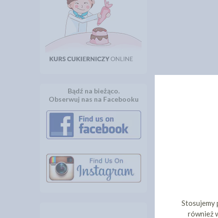
Bądź na bieżąco.
Obserwuj nas na Facebooku
Stosujemy 
również w