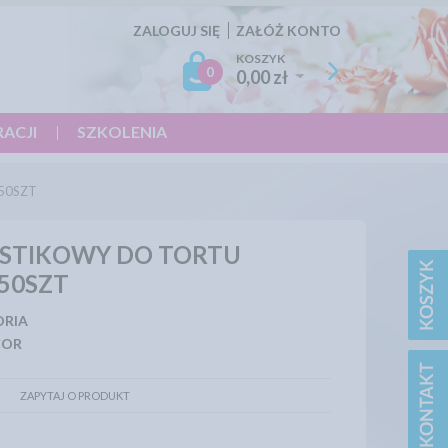
ZALOGUJ SIĘ
ZAŁÓŻ KONTO
KOSZYK
0
0,00 zł
RACJI
SZKOLENIA
50SZT
STIKOWY DO TORTU
50SZT
ORIA
COR
ZAPYTAJ O PRODUKT