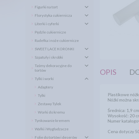
Figurki na tort
Florystyka cukiernicza
Literki i cyferki
Pędzle cukiernicze
Radełka i noże cukiernicze
SWEET LACE KORONKI
Szpatuły i skrobki
Taśmy dekoracyjne do
OPIS
DO
tortów
Tylki i worki
Adaptery
Plastikowe nóżk
Tylki
Nóżki można skr
Zestawy Tylek
Średnica: 1,9 cm
Worki do kremu
Wysokość: 20 c
Tynkowanie kremem
Numer katalogo
Wałki i Wygładzacze
Cena dotyczy 50
Folie do tortów i deserów