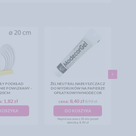
ŁY PODKŁAD
ŻEL NEUTRAL NABŁYSZCZACZ
IE POWLEKANY -
DO WYDRUKÓW NA PAPIERZE
20CM
OPŁATKOWYM MODECOR
1,82 zł
8,40 zł
a:
cena:
8,93 zł
KOSZYKA
DO KOSZYKA
Najniższa cena z 30 dni przed
obniżką:
8,93 zł