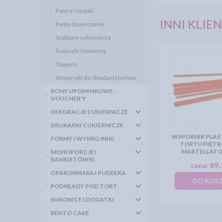
Patery i stojaki
INNI KLIEN
Ranty do pieczenia
Szablony cukiernicze
Świeczki i fontanny
Toppery
Wsporniki do składania tortów
BONY UPOMINKOWE -
VOUCHER'Y
DEKORACJE CUKIERNICZE
DRUKARKI CUKIERNICZE
WSPORNIK PLAS
FORMY I WYKROJNIKI
TORTU PIĘTR
MARTELLATO 
MONOPORCJE I
BANKIETÓWKI
69,
cena:
OPAKOWANIA I PUDEŁKA
DO KOS
PODKŁADY POD TORT
SUROWCE I DODATKI
BENTO CAKE