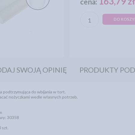
163,79 z
cena:
DO KOSZY
DAJ SWOJĄ OPINIĘ
PRODUKTY PO
a podtrzymująca do wbijania w tort.
acać nożyczkami wedle własnych potrzeb.
m
wy: 30358
 szt.