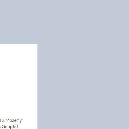
isu. Możemy
k Google i