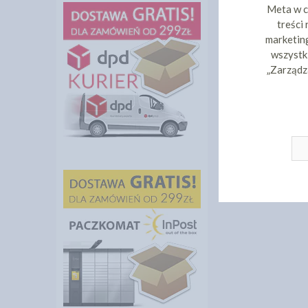
Meta w c
treści
marketing
wszystki
„Zarządz