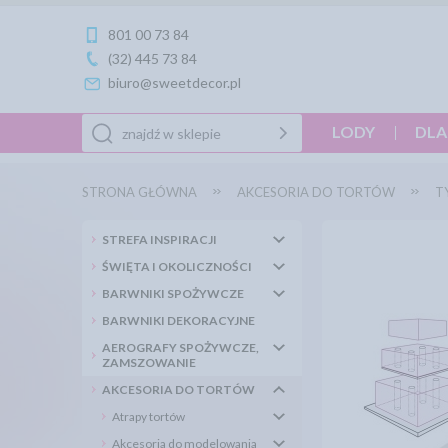
801 00 73 84
(32) 445 73 84
biuro@sweetdecor.pl
LODY
DLA
STRONA GŁÓWNA
AKCESORIA DO TORTÓW
T
STREFA INSPIRACJI
ŚWIĘTA I OKOLICZNOŚCI
BARWNIKI SPOŻYWCZE
BARWNIKI DEKORACYJNE
AEROGRAFY SPOŻYWCZE,
ZAMSZOWANIE
AKCESORIA DO TORTÓW
Atrapy tortów
Akcesoria do modelowania