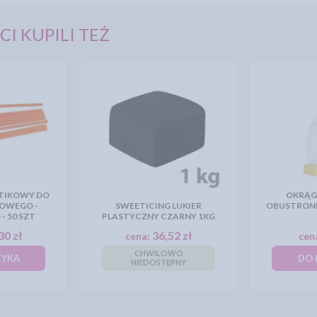
CI KUPILI TEŻ
TIKOWY DO
OKRĄG
OWEGO -
SWEETICING LUKIER
OBUSTRONN
- 50 SZT
PLASTYCZNY CZARNY 1KG
30 zł
36,52 zł
cena:
cen
CHWILOWO
ZYKA
DO 
NIEDOSTĘPNY