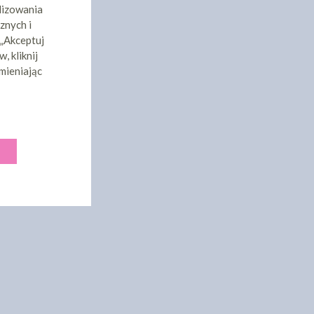
lizowania
znych i
 „Akceptuj
, kliknij
mieniając