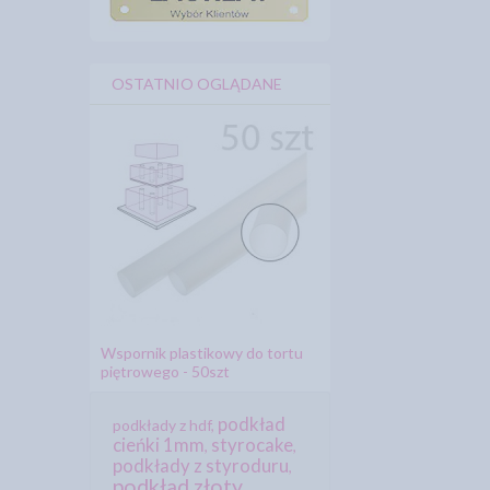
OSTATNIO OGLĄDANE
Wspornik plastikowy do tortu
piętrowego - 50szt
podkład
podkłady z hdf
,
cieńki 1mm
styrocake
,
,
podkłady z styroduru
,
podkład złoty
,