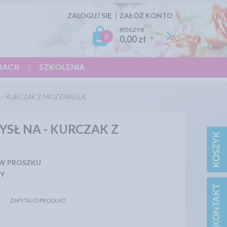
ZALOGUJ SIĘ
ZAŁÓŻ KONTO
KOSZYK
0
0,00 zł
RACJI
SZKOLENIA
A - KURCZAK Z MOZZARELLĄ
YSŁ NA - KURCZAK Z
 W PROSZKU
RY
ZAPYTAJ O PRODUKT