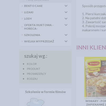
Sposób przygot
BENTO CAKE
LIZAKI
1. Piersi kurczak
2. Na patelni do
LODY
3. Zawartość sas
OFERTA HURTOWA -
4. Pokrój mozzar
HORECA-
makaronem i su
SZKOLENIA
WIELKA WYPRZEDAŻ
INNI KLIEN
szukaj wg.:
KOLOR
PRODUKT
PROWADZĄCY
RODZAJ
Szkolenie w formie filmów
WINIARY - PO
ZAPIEKANKĘ 