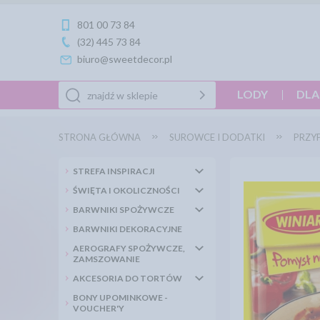
801 00 73 84
(32) 445 73 84
biuro@sweetdecor.pl
LODY
DLA
STRONA GŁÓWNA
SUROWCE I DODATKI
PRZY
STREFA INSPIRACJI
ŚWIĘTA I OKOLICZNOŚCI
BARWNIKI SPOŻYWCZE
BARWNIKI DEKORACYJNE
AEROGRAFY SPOŻYWCZE,
ZAMSZOWANIE
AKCESORIA DO TORTÓW
BONY UPOMINKOWE -
VOUCHER'Y