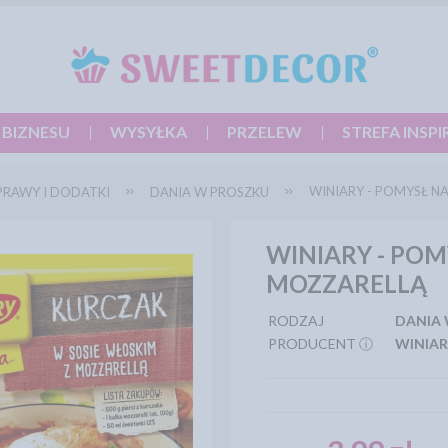
 BIZNESU
WYSYŁKA
PRZELEW
STREFA INSPI
WINIARY - POMYSŁ N
PRAWY I DODATKI
DANIA W PROSZKU
WINIARY - POM
MOZZARELLĄ
RODZAJ
DANIA
PRODUCENT ⓘ
WINIA