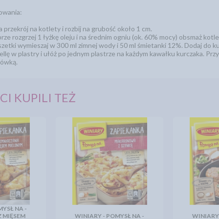
owania:
a przekrój na kotlety i rozbij na grubość około 1 cm.
brze rozgrzej 1 łyżkę oleju i na średnim ogniu (ok. 60% mocy) obsmaż kotle
zetki wymieszaj w 300 ml zimnej wody i 50 ml śmietanki 12%. Dodaj do kur
ellę w plastry i ułóż po jednym plastrze na każdym kawałku kurczaka. Przyk
rówką.
CI KUPILI TEŻ
MYSŁ NA -
Z MIĘSEM
WINIARY - POMYSŁ NA -
WINIARY 