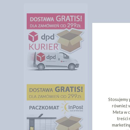
Stosujemy 
również w
Meta w c
treści
marketing