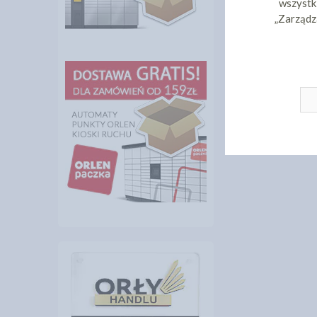
wszystki
„Zarządz