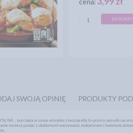
3,99 zł
cena:
DO KOSZY
DAJ SWOJĄ OPINIĘ
PRODUKTY PO
NA… kurczaka w sosie włoskim z mozzarellą to prosty sposób na urozm
Danie możesz podać z ulubionymi warzywami, makaronem i świeżymi zioła
ym.