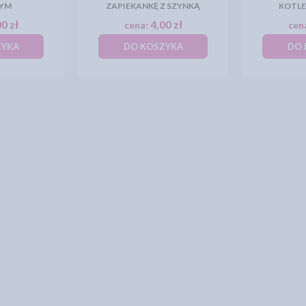
NYM
ZAPIEKANKĘ Z SZYNKĄ
KOTLE
0 zł
4,00 zł
cena:
cen
ZYKA
DO KOSZYKA
DO 