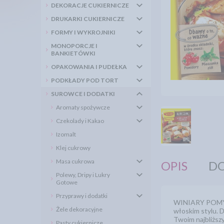
DEKORACJE CUKIERNICZE
DRUKARKI CUKIERNICZE
FORMY I WYKROJNIKI
MONOPORCJE I
BANKIETÓWKI
OPAKOWANIA I PUDEŁKA
PODKŁADY POD TORT
SUROWCE I DODATKI
Aromaty spożywcze
Czekolady i Kakao
Izomalt
Klej cukrowy
Masa cukrowa
OPIS
DO
Polewy, Dripy i Lukry
Gotowe
Przyprawy i dodatki
WINIARY POMYSŁ 
Żele dekoracyjne
włoskim stylu. 
Twoim najbliższ
Pasty cukiernicze