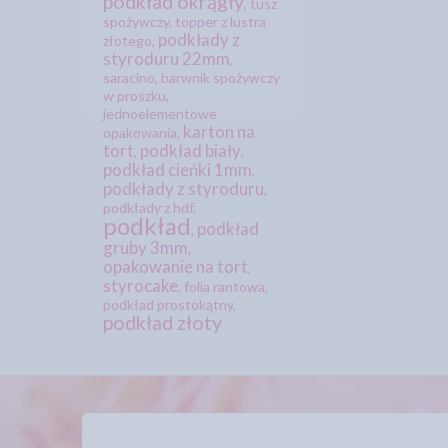
podkład okrągły
,
tusz
spożywczy
,
topper z lustra
podkłady z
złotego
,
styroduru 22mm
,
saracino
,
barwnik spożywczy
w proszku
,
jednoelementowe
karton na
opakowania
,
tort
podkład biały
,
,
podkład cieńki 1mm
,
podkłady z styroduru
,
podkłady z hdf
,
podkład
podkład
,
gruby 3mm
,
opakowanie na tort
,
styrocake
,
folia rantowa
,
podkład prostokątny
,
podkład złoty