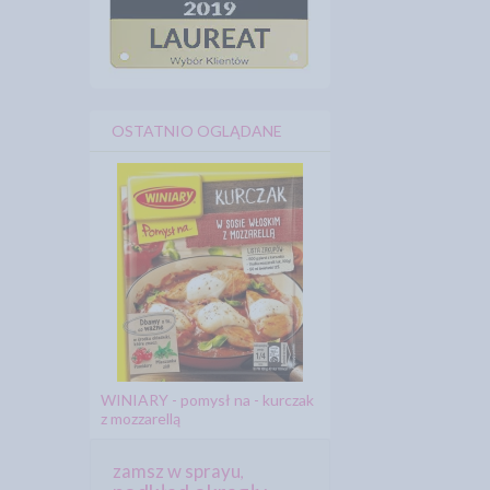
OSTATNIO OGLĄDANE
WINIARY - pomysł na - kurczak
z mozzarellą
zamsz w sprayu
,