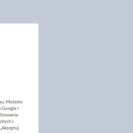
isu. Możemy
k Google i
lizowania
znych i
 „Akceptuj