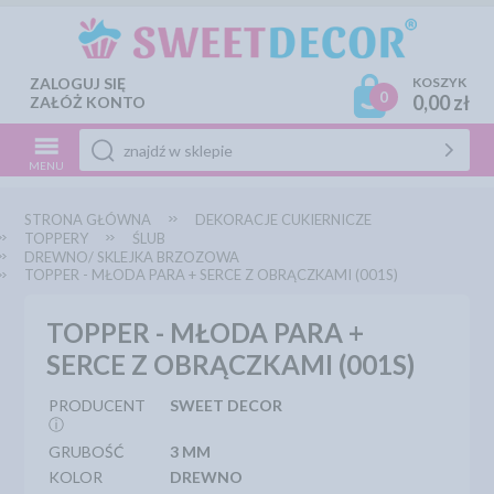
ZALOGUJ SIĘ
KOSZYK
0
0,00 zł
ZAŁÓŻ KONTO
MENU
STRONA GŁÓWNA
DEKORACJE CUKIERNICZE
TOPPERY
ŚLUB
DREWNO/ SKLEJKA BRZOZOWA
TOPPER - MŁODA PARA + SERCE Z OBRĄCZKAMI (001S)
TOPPER - MŁODA PARA +
SERCE Z OBRĄCZKAMI (001S)
PRODUCENT
SWEET DECOR
ⓘ
GRUBOŚĆ
3 MM
KOLOR
DREWNO