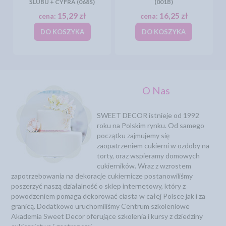
ŚLUBU + CYFRA (068S)
(001B)
15,29 zł
16,25 zł
cena:
cena:
DO KOSZYKA
DO KOSZYKA
O Nas
SWEET DECOR istnieje od 1992
roku na Polskim rynku. Od samego
początku zajmujemy się
zaopatrzeniem cukierni w ozdoby na
torty, oraz wspieramy domowych
cukierników. Wraz z wzrostem
zapotrzebowania na dekoracje cukiernicze postanowiliśmy
poszerzyć naszą działalność o sklep internetowy, który z
powodzeniem pomaga dekorować ciasta w całej Polsce jak i za
granicą. Dodatkowo uruchomiliśmy Centrum szkoleniowe
Akademia Sweet Decor oferujące szkolenia i kursy z dziedziny