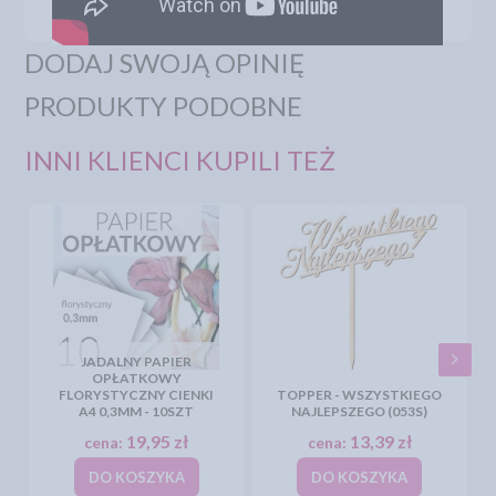
DODAJ SWOJĄ OPINIĘ
PRODUKTY PODOBNE
INNI KLIENCI KUPILI TEŻ
JADALNY PAPIER
OPŁATKOWY
FLORYSTYCZNY CIENKI
TOPPER - WSZYSTKIEGO
A4 0,3MM - 10SZT
NAJLEPSZEGO (053S)
19,95 zł
13,39 zł
cena:
cena:
DO KOSZYKA
DO KOSZYKA