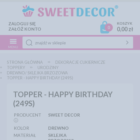
ZALOGUJ SIĘ
KOSZYK
0
0,00 zł
ZAŁÓŻ KONTO
MENU
STRONA GŁÓWNA
DEKORACJE CUKIERNICZE
TOPPERY
URODZINY
DREWNO/ SKLEJKA BRZOZOWA
TOPPER - HAPPY BIRTHDAY (249S)
TOPPER - HAPPY BIRTHDAY
(249S)
PRODUCENT
SWEET DECOR
ⓘ
KOLOR
DREWNO
MATERIAŁ
SKLEJKA