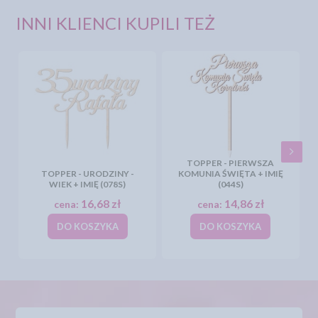
INNI KLIENCI KUPILI TEŻ
TOPPER - PIERWSZA
TOPPER - URODZINY -
KOMUNIA ŚWIĘTA + IMIĘ
WIEK + IMIĘ (078S)
(044S)
16,68 zł
14,86 zł
cena:
cena:
DO KOSZYKA
DO KOSZYKA