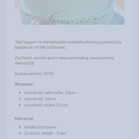
Taki topper to niesamowita pamiątka którą z pewnością
będziecie chcieli zachować.
Zachwyć swoich gości niepowtarzalną, nowoczesną
dekoracją!
Kod produktu: 039S
Wymiary:
wysokość całkowita: 16cm
szerokość: 16cm
wysokość nóżek 10 cm
Materiał:
sklejka brzozowa
Grubość sklejki - 3 mm