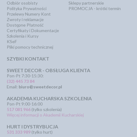
Odbiór osobisty
Sklepy partnerskie
Polityka Prywatności
PROMOCJA - krótki termin
Przelewy Numery Kont
Zwroty i reklamacje
Dostępne Płatność
Certyfikaty i Dokumentacje
Szkolenia i Kursy
KSeF
Pliki pomocy technicznej
SZYBKI KONTAKT
SWEET DECOR - OBSŁUGA KLIENTA
Pon-Pt 7:30-15:30:
(32) 445 73 84
Email:
biuro@sweetdecor.pl
AKADEMIA KUCHARSKA SZKOLENIA
Pon-Pt 9:00-16:00
517 081 966
(tylko szkolenia)
Więcej informacji o Akademii Kucharskiej
HURT I DYSTRYBUCJA
531 333 989
(tylko hurt)