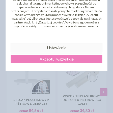
celach analitycznych i marketingowych, w szczególności do
spersonalizowania treści reklamowych zgodnie z Twoimi
preferencjami. Korzystanie z analitycznych i marketingowych plików
cookie wymaga zgody, którą możesz wyrazić, klikając „Akceptuj
wszystkie”. Jeżeli chcesz dostosować swoje zgody dla nas i naszych
partnerów, kliknij „Zarządzaj cookies”. Wyrażoną zgodę możesz
DODAJ SWOJĄ OPINIĘ
wycofać w każdym momencie, zmieniając wybrane ustawienia.
PRODUKTY PODOBNE
INNI KLIENCI KUPILI TEŻ
Ustawienia
Akceptuj wszystkie
WSPORNIK PLASTIKOWY
STOJAK PLASTIKOWY 2
DO TORTU PIĘTROWEGO
PIĘTROWY, OKRĄGŁY
- 10SZT
84,56 zł
34,80 zł
cena:
cena: