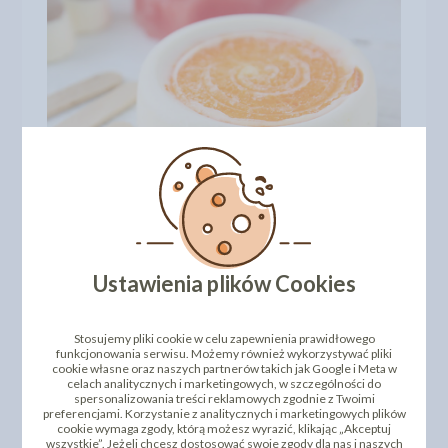
Ustawienia plików Cookies
Stosujemy pliki cookie w celu zapewnienia prawidłowego
funkcjonowania serwisu. Możemy również wykorzystywać pliki
cookie własne oraz naszych partnerów takich jak Google i Meta w
DODAJ SWOJĄ OPINIĘ
celach analitycznych i marketingowych, w szczególności do
spersonalizowania treści reklamowych zgodnie z Twoimi
preferencjami. Korzystanie z analitycznych i marketingowych plików
PRODUKTY PODOBNE
cookie wymaga zgody, którą możesz wyrazić, klikając „Akceptuj
wszystkie”. Jeżeli chcesz dostosować swoje zgody dla nas i naszych