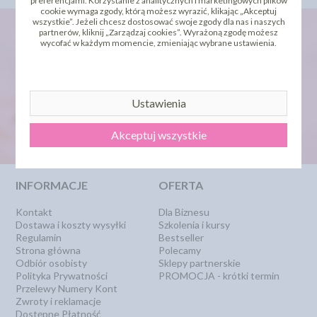
preferencjami. Korzystanie z analitycznych i marketingowych plików
cookie wymaga zgody, którą możesz wyrazić, klikając „Akceptuj
wszystkie”. Jeżeli chcesz dostosować swoje zgody dla nas i naszych
partnerów, kliknij „Zarządzaj cookies”. Wyrażoną zgodę możesz
wycofać w każdym momencie, zmieniając wybrane ustawienia.
newsletter
Ustawienia
Akceptuj wszystkie
INFORMACJE
OFERTA
Kontakt
Dla Biznesu
Dostawa i koszty wysyłki
Szkolenia i kursy
Regulamin
Bestseller
Strona główna
Polecamy
Odbiór osobisty
Sklepy partnerskie
Polityka Prywatności
PROMOCJA - krótki termin
Przelewy Numery Kont
Zwroty i reklamacje
Dostępne Płatność