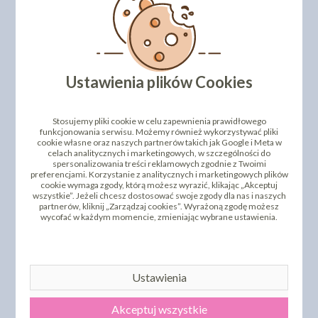
DODAJ SWOJĄ OPINIĘ
PRODUKTY PODOBNE
Ustawienia plików Cookies
INNI KLIENCI KUPILI TEŻ
Stosujemy pliki cookie w celu zapewnienia prawidłowego
funkcjonowania serwisu. Możemy również wykorzystywać pliki
cookie własne oraz naszych partnerów takich jak Google i Meta w
celach analitycznych i marketingowych, w szczególności do
spersonalizowania treści reklamowych zgodnie z Twoimi
preferencjami. Korzystanie z analitycznych i marketingowych plików
cookie wymaga zgody, którą możesz wyrazić, klikając „Akceptuj
wszystkie”. Jeżeli chcesz dostosować swoje zgody dla nas i naszych
partnerów, kliknij „Zarządzaj cookies”. Wyrażoną zgodę możesz
wycofać w każdym momencie, zmieniając wybrane ustawienia.
OKRĄGŁY PODKŁAD POD
OKRĄGŁY PODKŁAD POD
TORT BIAŁY - 30CM
TORT BIAŁY - 28CM
50SZT
50SZT
Ustawienia
101,51 zł
89,90 zł
cena:
cena:
DO KOSZYKA
DO KOSZYKA
Akceptuj wszystkie