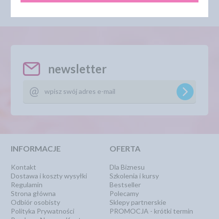
newsletter
INFORMACJE
OFERTA
Kontakt
Dla Biznesu
Dostawa i koszty wysyłki
Szkolenia i kursy
Regulamin
Bestseller
Strona główna
Polecamy
Odbiór osobisty
Sklepy partnerskie
Polityka Prywatności
PROMOCJA - krótki termin