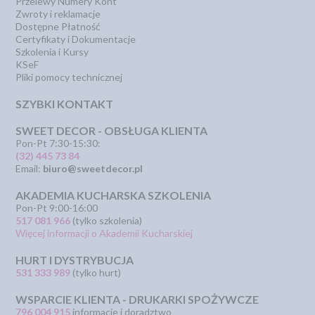
Przelewy Numery Kont
Zwroty i reklamacje
Dostępne Płatność
Certyfikaty i Dokumentacje
Szkolenia i Kursy
KSeF
Pliki pomocy technicznej
SZYBKI KONTAKT
SWEET DECOR - OBSŁUGA KLIENTA
Pon-Pt 7:30-15:30:
(32) 445 73 84
Email:
biuro@sweetdecor.pl
AKADEMIA KUCHARSKA SZKOLENIA
Pon-Pt 9:00-16:00
517 081 966
(tylko szkolenia)
Więcej informacji o Akademii Kucharskiej
HURT I DYSTRYBUCJA
531 333 989
(tylko hurt)
WSPARCIE KLIENTA - DRUKARKI SPOŻYWCZE
796 004 915
informacje i doradztwo