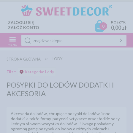
ZALOGUJ SIĘ
KOSZYK
0
0,00 zł
ZAŁÓŻ KONTO
MENU
LODY
STRONA GŁÓWNA
Filtr:
Kategoria: Lody
POSYPKI DO LODÓW DODATKI I
AKCESORIA
Akcesoria do lodów, chrupiące posypki do lodów i inne
dodatki, a także formy, patyczki, wtykacze oraz słodkie sosy.
Jednym słowem wszystko do lodów... Uwaga posiadamy
ogromną gamę posypek do lodów o różnych kolorach i