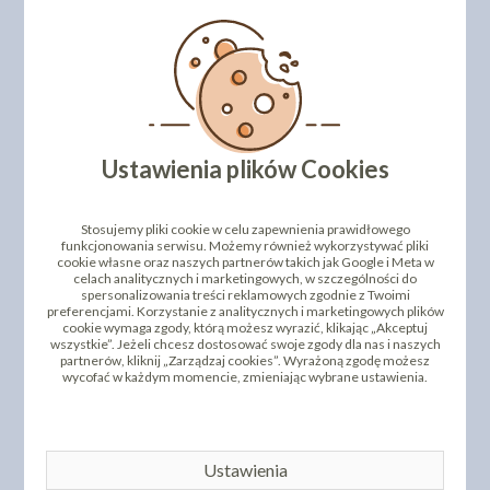
Ustawienia plików Cookies
WTYKACZE DO KUWET
WTYKACZE DO KUWET
LODOWYCH - ŁOPATKA
LODOWYCH - ŁOPATKA
"ŁOPATA SZEROKA"
"TREFL" 10SZT
Stosujemy pliki cookie w celu zapewnienia prawidłowego
10SZT BIAŁA/CZARNA
BIAŁA/CZARNA
funkcjonowania serwisu. Możemy również wykorzystywać pliki
cookie własne oraz naszych partnerów takich jak Google i Meta w
69,90 zł
69,90 zł
cena od:
cena od:
celach analitycznych i marketingowych, w szczególności do
spersonalizowania treści reklamowych zgodnie z Twoimi
WYBIERZ
WYBIERZ
preferencjami. Korzystanie z analitycznych i marketingowych plików
cookie wymaga zgody, którą możesz wyrazić, klikając „Akceptuj
wszystkie”. Jeżeli chcesz dostosować swoje zgody dla nas i naszych
partnerów, kliknij „Zarządzaj cookies”. Wyrażoną zgodę możesz
wycofać w każdym momencie, zmieniając wybrane ustawienia.
Ustawienia