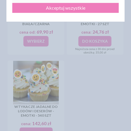
Akceptuj wszystkie
WTYKACZE DO KUWET
LODOWYCH - ŁOPATKA
WTYKACZE JADALNE DO
"WIELOKĄT" 10SZT
LODÓW I DESERÓW -
BIAŁA/CZARNA
EMOTKI - 27 SZT
69,90 zł
24,76 zł
cena od:
cena:
WYBIERZ
DO KOSZYKA
Najniższa cena z 30 dni przed
obniżką:
35,00 zł
WTYKACZE JADALNE DO
LODÓW I DESERÓW -
EMOTKI - 540 SZT
142,60 zł
cena: