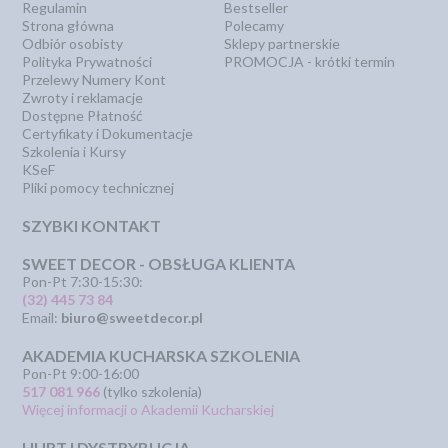
Regulamin
Bestseller
Strona główna
Polecamy
Odbiór osobisty
Sklepy partnerskie
Polityka Prywatności
PROMOCJA - krótki termin
Przelewy Numery Kont
Zwroty i reklamacje
Dostępne Płatność
Certyfikaty i Dokumentacje
Szkolenia i Kursy
KSeF
Pliki pomocy technicznej
SZYBKI KONTAKT
SWEET DECOR - OBSŁUGA KLIENTA
Pon-Pt 7:30-15:30:
(32) 445 73 84
Email:
biuro@sweetdecor.pl
AKADEMIA KUCHARSKA SZKOLENIA
Pon-Pt 9:00-16:00
517 081 966
(tylko szkolenia)
Więcej informacji o Akademii Kucharskiej
HURT I DYSTRYBUCJA