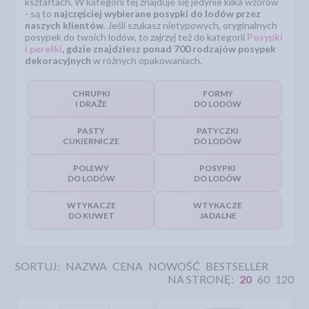
kształtach. W kategorii tej znajduje się jedynie kilka wzorów
- są to
najczęściej wybierane posypki do lodów przez
naszych klientów
. Jeśli szukasz nietypowych, oryginalnych
posypek do twoich lodów, to zajrzyj też do kategorii
Posypki
i perełki
, gdzie znajdziesz ponad 700 rodzajów posypek
dekoracyjnych
w różnych opakowaniach.
CHRUPKI
FORMY
I DRAŻE
DO LODÓW
PASTY
PATYCZKI
CUKIERNICZE
DO LODÓW
POLEWY
POSYPKI
DO LODÓW
DO LODÓW
WTYKACZE
WTYKACZE
DO KUWET
JADALNE
SORTUJ:
NAZWA
CENA
NOWOŚĆ
BESTSELLER
NA STRONĘ:
20
60
120