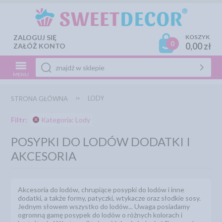
ZALOGUJ SIĘ
KOSZYK
0
0,00 zł
ZAŁÓŻ KONTO
MENU
LODY
STRONA GŁÓWNA
Filtr:
Kategoria: Lody
POSYPKI DO LODÓW DODATKI I
AKCESORIA
Akcesoria do lodów, chrupiące posypki do lodów i inne
dodatki, a także formy, patyczki, wtykacze oraz słodkie sosy.
Jednym słowem wszystko do lodów... Uwaga posiadamy
ogromną gamę posypek do lodów o różnych kolorach i