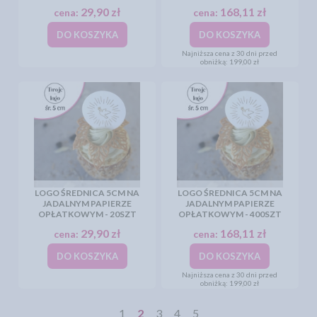
29,90 zł
168,11 zł
cena:
cena:
DO KOSZYKA
DO KOSZYKA
Najniższa cena z 30 dni przed
obniżką:
199,00 zł
LOGO ŚREDNICA 5CM NA
LOGO ŚREDNICA 5CM NA
JADALNYM PAPIERZE
JADALNYM PAPIERZE
OPŁATKOWYM - 20SZT
OPŁATKOWYM - 400SZT
29,90 zł
168,11 zł
cena:
cena:
DO KOSZYKA
DO KOSZYKA
Najniższa cena z 30 dni przed
obniżką:
199,00 zł
1
2
3
4
5