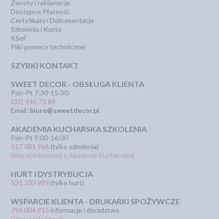
Zwroty i reklamacje
Dostępne Płatność
Certyfikaty i Dokumentacje
Szkolenia i Kursy
KSeF
Pliki pomocy technicznej
SZYBKI KONTAKT
SWEET DECOR - OBSŁUGA KLIENTA
Pon-Pt 7:30-15:30:
(32) 445 73 84
Email:
biuro@sweetdecor.pl
AKADEMIA KUCHARSKA SZKOLENIA
Pon-Pt 9:00-16:00
517 081 966
(tylko szkolenia)
Więcej informacji o Akademii Kucharskiej
HURT I DYSTRYBUCJA
531 333 989
(tylko hurt)
WSPARCIE KLIENTA - DRUKARKI SPOŻYWCZE
796 004 915
informacje i doradztwo
Więcej informacji