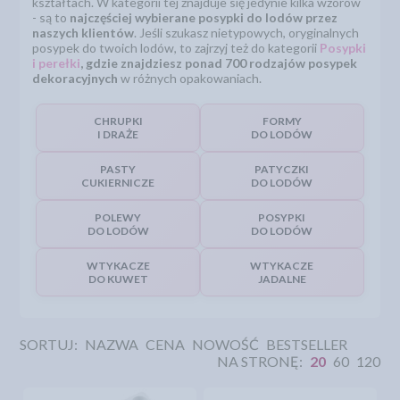
kształtach. W kategorii tej znajduje się jedynie kilka wzorów
- są to
najczęściej wybierane posypki do lodów przez
naszych klientów
. Jeśli szukasz nietypowych, oryginalnych
posypek do twoich lodów, to zajrzyj też do kategorii
Posypki
i perełki
, gdzie znajdziesz ponad 700 rodzajów posypek
dekoracyjnych
w różnych opakowaniach.
CHRUPKI
FORMY
I DRAŻE
DO LODÓW
PASTY
PATYCZKI
CUKIERNICZE
DO LODÓW
POLEWY
POSYPKI
DO LODÓW
DO LODÓW
WTYKACZE
WTYKACZE
DO KUWET
JADALNE
SORTUJ:
NAZWA
CENA
NOWOŚĆ
BESTSELLER
NA STRONĘ:
20
60
120