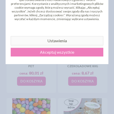
DO KOSZYKA
DO KOSZYKA
preferencjami. Korzystanie z analitycznych i marketingowych plików
cookie wymaga zgody, którą możesz wyrazić, klikając „Akceptuj
wszystkie”. Jeżeli chcesz dostosować swoje zgody dla nas i naszych
partnerów, kliknij „Zarządzaj cookies”. Wyrażoną zgodę możesz
wycofać w każdym momencie, zmieniając wybrane ustawienia.
Ustawienia
Akceptuj wszystkie
LENTILKI MINI DRAŻE
CZEKOLADOWE - 1KG -
LENTILKI MINI DRAŻE
PET
CZEKOLADOWE 80G
80,01 zł
8,67 zł
cena:
cena:
DO KOSZYKA
DO KOSZYKA