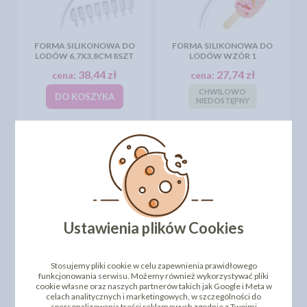
FORMA SILIKONOWA DO
FORMA SILIKONOWA DO
LODÓW 6,7X3,8CM 8SZT
LODÓW WZÓR 1
38,44 zł
27,74 zł
cena:
cena:
CHWILOWO
DO KOSZYKA
NIEDOSTĘPNY
Ustawienia plików Cookies
KROKANT ORZECHOWY
KROKANT ORZECHOWY
Stosujemy pliki cookie w celu zapewnienia prawidłowego
50G
900G
funkcjonowania serwisu. Możemy również wykorzystywać pliki
cookie własne oraz naszych partnerów takich jak Google i Meta w
4,83 zł
23,57 zł
cena:
cena:
celach analitycznych i marketingowych, w szczególności do
spersonalizowania treści reklamowych zgodnie z Twoimi