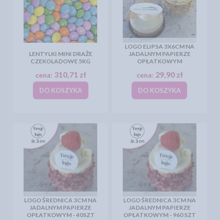
LOGO ELIPSA 3X6CM NA
LENTYLKI MINI DRAŻE
JADALNYM PAPIERZE
CZEKOLADOWE 5KG
OPŁATKOWYM
310,71 zł
29,90 zł
cena:
cena:
DO KOSZYKA
DO KOSZYKA
LOGO ŚREDNICA 3CM NA
LOGO ŚREDNICA 3CM NA
JADALNYM PAPIERZE
JADALNYM PAPIERZE
OPŁATKOWYM - 40SZT
OPŁATKOWYM - 960 SZT