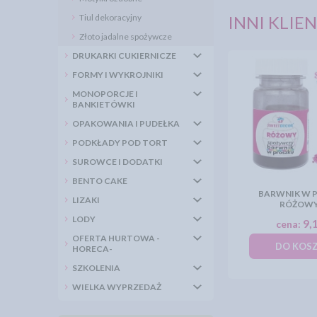
Tiul dekoracyjny
INNI KLIEN
Złoto jadalne spożywcze
DRUKARKI CUKIERNICZE
FORMY I WYKROJNIKI
MONOPORCJE I
BANKIETÓWKI
OPAKOWANIA I PUDEŁKA
PODKŁADY POD TORT
SUROWCE I DODATKI
BENTO CAKE
BARWNIK W 
LIZAKI
RÓŻOWY
LODY
9,1
cena:
OFERTA HURTOWA -
DO KOS
HORECA-
SZKOLENIA
WIELKA WYPRZEDAŻ