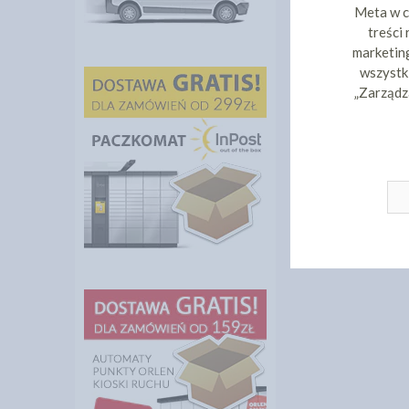
Meta w c
treści
marketing
wszystki
„Zarządz