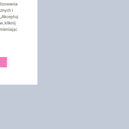
lizowania
znych i
 „Akceptuj
, kliknij
mieniając