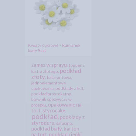
Kwiaty cukrowe - Rumianek
biały 9szt
zamsz w sprayu
,
topper z
podkład
lustra złotego
,
złoty
,
folia rantowa
,
jednoelementowe
opakowania
,
podkłady z hdf
,
podkład prostokątny
,
barwnik spożywczy w
opakowanie na
proszku
,
tort
styrocake
,
,
podkład
podkłady z
,
styroduru
,
saracino
,
podkład biały
karton
,
na tort
podkład cieńki
,