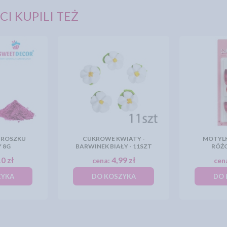
CI KUPILI TEŻ
PROSZKU
CUKROWE KWIATY -
MOTYLK
 8G
BARWINEK BIAŁY - 11SZT
RÓŻO
0 zł
4,99 zł
cena:
cen
ZYKA
DO KOSZYKA
DO 