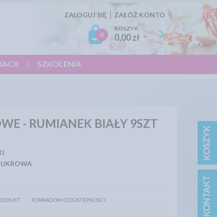
ZALOGUJ SIĘ
ZAŁÓŻ KONTO
KOSZYK
0
0,00 zł
RACJI
SZKOLENIA
WE - RUMIANEK BIAŁY 9SZT
KI
CUKROWA
PRODUKT
POWIADOM O DOSTĘPNOŚCI