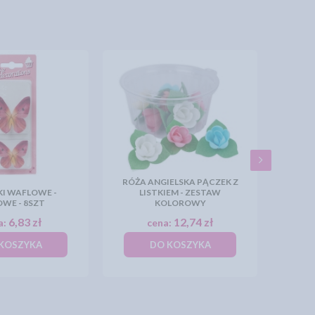
RÓŻA ANGIELSKA PĄCZEK Z
I WAFLOWE -
LISTKIEM - ZESTAW
WE - 8SZT
KOLOROWY
6,83 zł
12,74 zł
a:
cena:
KOSZYKA
DO KOSZYKA