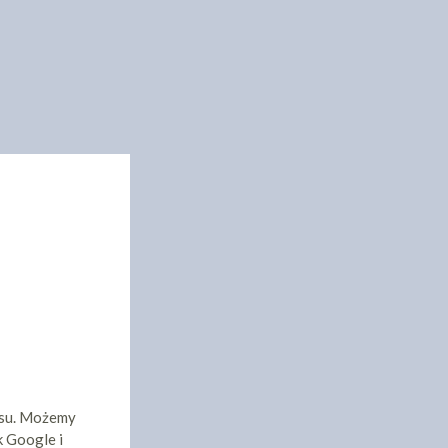
isu. Możemy
k Google i