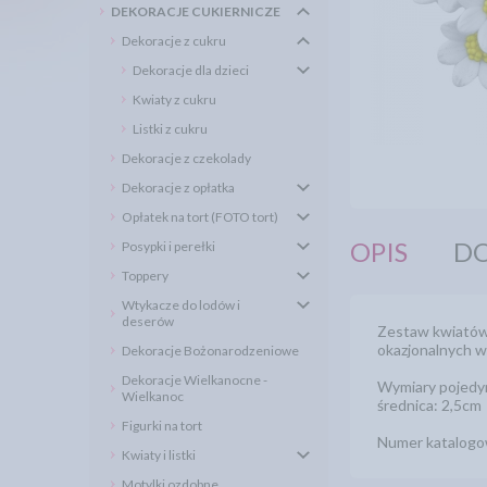
DEKORACJE CUKIERNICZE
Dekoracje z cukru
Dekoracje dla dzieci
Kwiaty z cukru
Listki z cukru
Dekoracje z czekolady
Dekoracje z opłatka
Opłatek na tort (FOTO tort)
OPIS
DO
Posypki i perełki
Toppery
Wtykacze do lodów i
deserów
Zestaw kwiatów 
okazjonalnych w
Dekoracje Bożonarodzeniowe
Dekoracje Wielkanocne -
Wymiary pojedy
Wielkanoc
średnica: 2,5cm
Figurki na tort
Numer katalogo
Kwiaty i listki
Motylki ozdobne