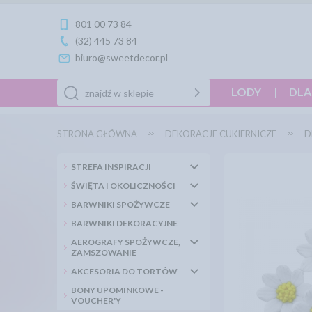
801 00 73 84
(32) 445 73 84
biuro@sweetdecor.pl
LODY
DLA
STRONA GŁÓWNA
DEKORACJE CUKIERNICZE
D
STREFA INSPIRACJI
ŚWIĘTA I OKOLICZNOŚCI
BARWNIKI SPOŻYWCZE
BARWNIKI DEKORACYJNE
AEROGRAFY SPOŻYWCZE,
ZAMSZOWANIE
AKCESORIA DO TORTÓW
BONY UPOMINKOWE -
VOUCHER'Y