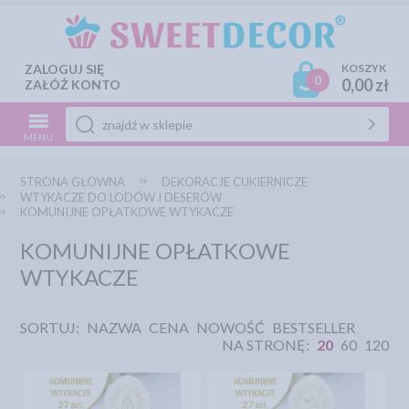
ZALOGUJ SIĘ
KOSZYK
0
0,00 zł
ZAŁÓŻ KONTO
MENU
STRONA GŁÓWNA
DEKORACJE CUKIERNICZE
WTYKACZE DO LODÓW I DESERÓW
KOMUNIJNE OPŁATKOWE WTYKACZE
KOMUNIJNE OPŁATKOWE
WTYKACZE
SORTUJ:
NAZWA
CENA
NOWOŚĆ
BESTSELLER
NA STRONĘ:
20
60
120