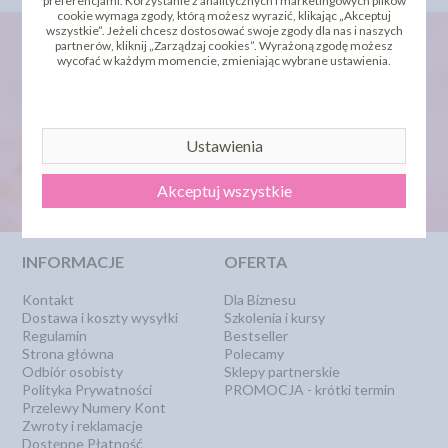
preferencjami. Korzystanie z analitycznych i marketingowych plików
cookie wymaga zgody, którą możesz wyrazić, klikając „Akceptuj
wszystkie”. Jeżeli chcesz dostosować swoje zgody dla nas i naszych
partnerów, kliknij „Zarządzaj cookies”. Wyrażoną zgodę możesz
wycofać w każdym momencie, zmieniając wybrane ustawienia.
newsletter
Ustawienia
Akceptuj wszystkie
INFORMACJE
OFERTA
Kontakt
Dla Biznesu
Dostawa i koszty wysyłki
Szkolenia i kursy
Regulamin
Bestseller
Strona główna
Polecamy
Odbiór osobisty
Sklepy partnerskie
Polityka Prywatności
PROMOCJA - krótki termin
Przelewy Numery Kont
Zwroty i reklamacje
Dostępne Płatność