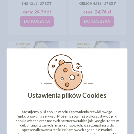
IHS 4211 - 27 SZT
KIELICH 4216 - 27 SZT
24,76 zł
24,76 zł
cena:
cena:
DO KOSZYKA
DO KOSZYKA
WTYKACZE KOMUNIJNE
WTYKACZE KOMUNIJNE
JADALNE DO DESERÓW -
JADALNE DO DESERÓW -
Ustawienia plików Cookies
KRZYŻ 4212 - 27 SZT
KRZYŻ RYBA 4214 - 27 SZT
24,76 zł
24,76 zł
cena:
cena:
Stosujemy pliki cookie w celu zapewnienia prawidłowego
DO KOSZYKA
DO KOSZYKA
funkcjonowania serwisu. Możemy również wykorzystywać pliki
cookie własne oraz naszych partnerów takich jak Google i Meta w
celach analitycznych i marketingowych, w szczególności do
spersonalizowania treści reklamowych zgodnie z Twoimi