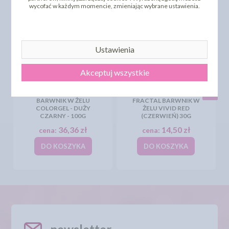
wycofać w każdym momencie, zmieniając wybrane ustawienia.
Ustawienia
Akceptuj wszystkie
BARWNIK W ŻELU
FRACTAL BARWNIK W
COLORGEL - DUŻY
ŻELU VIVID RED
CZARNY - 100G
(CZERWIEŃ) 30G
36,36 zł
14,50 zł
cena:
cena:
DO KOSZYKA
DO KOSZYKA