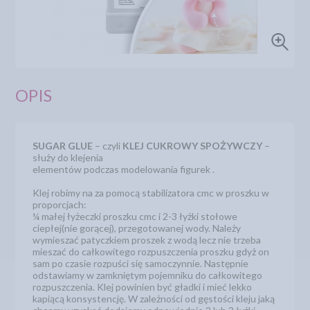
OPIS
SUGAR GLUE
– czyli
KLEJ CUKROWY SPOŻYWCZY
–
służy do klejenia
elementów podczas modelowania figurek .
Klej robimy na za pomocą stabilizatora cmc w proszku w
proporcjach:
¼ małej łyżeczki proszku cmc i 2-3 łyżki stołowe
ciepłej(nie gorącej), przegotowanej wody. Należy
wymieszać patyczkiem proszek z wodą lecz nie trzeba
mieszać do całkowitego rozpuszczenia proszku gdyż on
sam po czasie rozpuści się samoczynnie. Następnie
odstawiamy w zamkniętym pojemniku do całkowitego
rozpuszczenia. Klej powinien być gładki i mieć lekko
kapiącą konsystencję. W zależności od gęstości kleju jaką