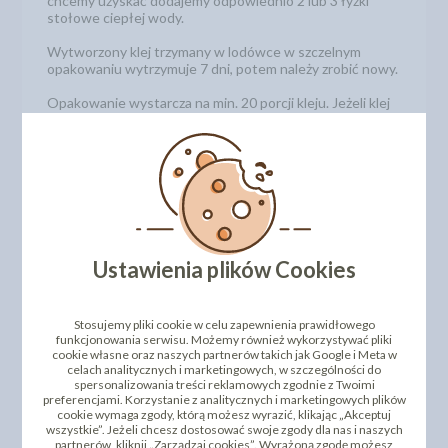
chcemy uzyskać dodajemy odpowiednio 2 lub 3 łyżki
stołowe ciepłej wody.
Wytworzony klej trzymany w lodówce w szczelnym
opakowaniu wytrzymuje 7 dni, potem należy zrobić nowy.
Opakowanie wystarcza na min. 20 porcji kleju. Jeżeli klej
zastygnie po kliku dniach wystarczy dodać odrobinę
wody.
CMC
– jest bezwonny, dodaje się go do masy cukrowej
jako stabilizator lub robi się z niego klej cukrowy według
receptury podanej powyżej.
Podczas przygotowywania masy z CMC należy zachować
proporcje 1 łyżeczka na 500 g masy cukrowej. Należy
Ustawienia plików Cookies
zawsze pamiętać o dokładnym owinięciu masy folią.
Opakowanie zawiera: 800g
Stosujemy pliki cookie w celu zapewnienia prawidłowego
funkcjonowania serwisu. Możemy również wykorzystywać pliki
DODAJ SWOJĄ OPINIĘ
cookie własne oraz naszych partnerów takich jak Google i Meta w
celach analitycznych i marketingowych, w szczególności do
spersonalizowania treści reklamowych zgodnie z Twoimi
PRODUKTY PODOBNE
preferencjami. Korzystanie z analitycznych i marketingowych plików
cookie wymaga zgody, którą możesz wyrazić, klikając „Akceptuj
wszystkie”. Jeżeli chcesz dostosować swoje zgody dla nas i naszych
INNI KLIENCI KUPILI TEŻ
partnerów, kliknij „Zarządzaj cookies”. Wyrażoną zgodę możesz