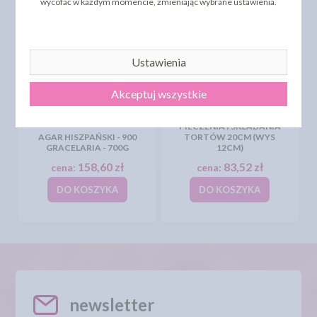
wycofać w każdym momencie, zmieniając wybrane ustawienia.
Ustawienia
Akceptuj wszystkie
OKRĄGŁY RANT DO
PIECZENIA I SKŁADANIA
AGAR HISZPAŃSKI - 900
TORTÓW 20CM (WYS
GRACELARIA - 700G
12CM)
158,60 zł
83,52 zł
cena:
cena:
DO KOSZYKA
DO KOSZYKA
newsletter