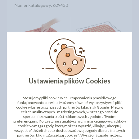
Numer katalogowy: 629430
Ustawienia plików Cookies
Stosujemy pliki cookie w celu zapewnienia prawidłowego
funkcjonowania serwisu. Możemy również wykorzystywać pliki
DODAJ SWOJĄ OPINIĘ
cookie własne oraz naszych partnerów takich jak Google i Meta w
celach analitycznych i marketingowych, w szczególności do
PRODUKTY PODOBNE
spersonalizowania treści reklamowych zgodnie z Twoimi
preferencjami. Korzystanie z analitycznych i marketingowych plików
cookie wymaga zgody, którą możesz wyrazić, klikając „Akceptuj
wszystkie”. Jeżeli chcesz dostosować swoje zgody dla nas i naszych
INNI KLIENCI KUPILI TEŻ
partnerów, kliknij „Zarządzaj cookies”. Wyrażoną zgodę możesz