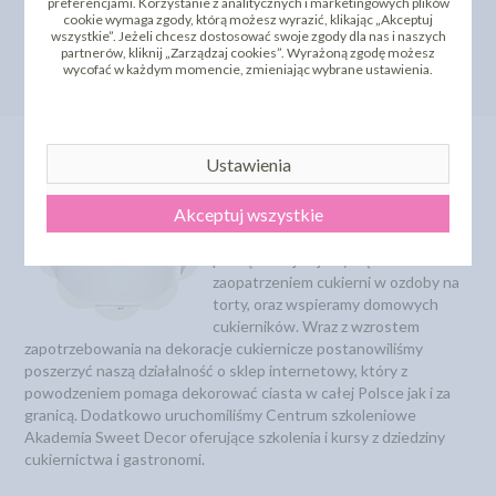
preferencjami. Korzystanie z analitycznych i marketingowych plików
cookie wymaga zgody, którą możesz wyrazić, klikając „Akceptuj
DO KOSZYKA
DO KOSZYKA
wszystkie”. Jeżeli chcesz dostosować swoje zgody dla nas i naszych
partnerów, kliknij „Zarządzaj cookies”. Wyrażoną zgodę możesz
wycofać w każdym momencie, zmieniając wybrane ustawienia.
O Nas
Ustawienia
Akceptuj wszystkie
SWEET DECOR istnieje od 1992
roku na Polskim rynku. Od samego
początku zajmujemy się
zaopatrzeniem cukierni w ozdoby na
torty, oraz wspieramy domowych
cukierników. Wraz z wzrostem
zapotrzebowania na dekoracje cukiernicze postanowiliśmy
poszerzyć naszą działalność o sklep internetowy, który z
powodzeniem pomaga dekorować ciasta w całej Polsce jak i za
granicą. Dodatkowo uruchomiliśmy Centrum szkoleniowe
Akademia Sweet Decor oferujące szkolenia i kursy z dziedziny
cukiernictwa i gastronomi.