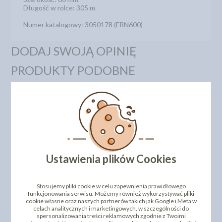
Długość w rolce: 305 m
Numer katalogowy: 3050178 (FRN600)
DODAJ SWOJĄ OPINIĘ
PRODUKTY PODOBNE
INNI KLIENCI KUPILI TEŻ
Ustawienia plików Cookies
Stosujemy pliki cookie w celu zapewnienia prawidłowego
OKRĄGŁE PODKŁADY
FOLIA RANTOWA NA BOK
funkcjonowania serwisu. Możemy również wykorzystywać pliki
POD TORT - 20CM -
TORTU 60MM / 305 M -
cookie własne oraz naszych partnerów takich jak Google i Meta w
20SZT
FALA
celach analitycznych i marketingowych, w szczególności do
spersonalizowania treści reklamowych zgodnie z Twoimi
59,96 zł
97,83 zł
cena:
cena: