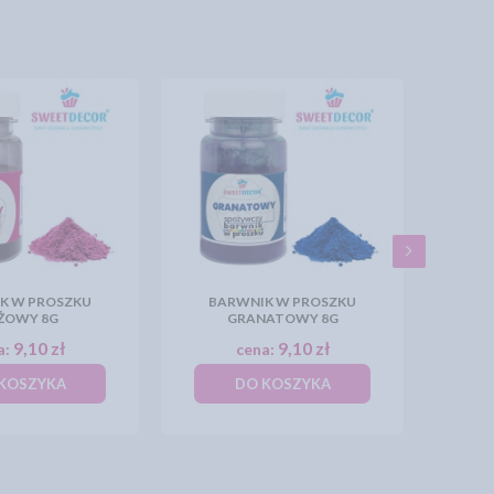
K W PROSZKU
BARWNIK W PROSZKU
ŻOWY 8G
GRANATOWY 8G
9,10 zł
9,10 zł
a:
cena:
KOSZYKA
DO KOSZYKA