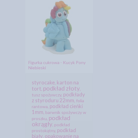
Figurka cukrowa - Kucyk Pony
Niebieski
styrocake
karton na
,
podkład złoty
tort
,
,
podkłady
tusz spożywczy
,
z styroduru 22mm
,
folia
podkład cieńki
rantowa
,
1mm
,
barwnik spożywczy w
podkład
proszku
,
okrągły
,
podkład
podkład
prostokątny
,
biały
opakowanie na
,