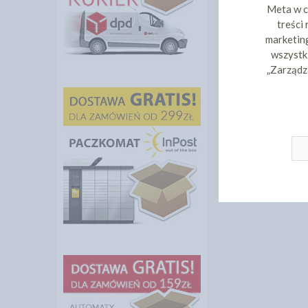
Meta w c
treści
marketing
wszystki
„Zarządz