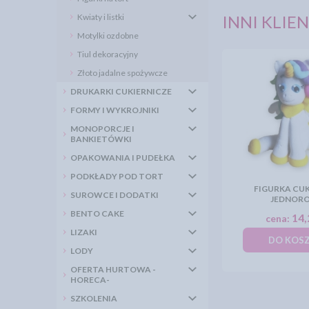
Kwiaty i listki
INNI KLIEN
Motylki ozdobne
Tiul dekoracyjny
Złoto jadalne spożywcze
DRUKARKI CUKIERNICZE
FORMY I WYKROJNIKI
MONOPORCJE I
BANKIETÓWKI
OPAKOWANIA I PUDEŁKA
PODKŁADY POD TORT
FIGURKA CU
SUROWCE I DODATKI
JEDNOR
BENTO CAKE
14,
cena:
LIZAKI
DO KOS
LODY
OFERTA HURTOWA -
HORECA-
SZKOLENIA