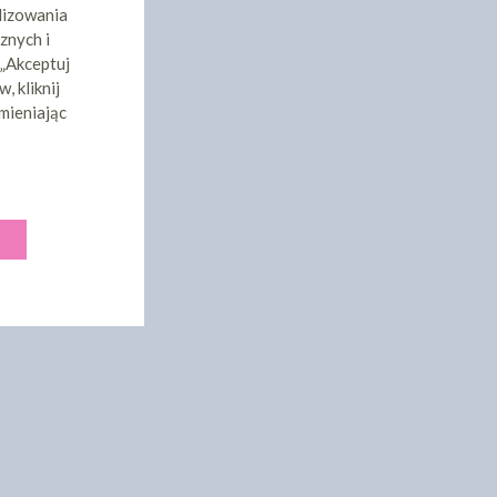
lizowania
znych i
 „Akceptuj
, kliknij
mieniając