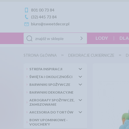
801 00 73 84
(32) 445 73 84
biuro@sweetdecor.pl
LODY
DLA
STRONA GŁÓWNA
DEKORACJE CUKIERNICZE
D
STREFA INSPIRACJI
ŚWIĘTA I OKOLICZNOŚCI
BARWNIKI SPOŻYWCZE
BARWNIKI DEKORACYJNE
AEROGRAFY SPOŻYWCZE,
ZAMSZOWANIE
AKCESORIA DO TORTÓW
BONY UPOMINKOWE -
VOUCHER'Y