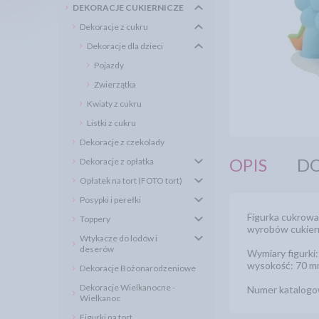
DEKORACJE CUKIERNICZE
Dekoracje z cukru
Dekoracje dla dzieci
Pojazdy
Zwierzątka
Kwiaty z cukru
Listki z cukru
Dekoracje z czekolady
OPIS
DO
Dekoracje z opłatka
Opłatek na tort (FOTO tort)
Posypki i perełki
Figurka cukrowa 
Toppery
wyrobów cukiern
Wtykacze do lodów i
deserów
Wymiary figurki:
wysokość: 70 
Dekoracje Bożonarodzeniowe
Dekoracje Wielkanocne -
Numer katalogo
Wielkanoc
Figurki na tort