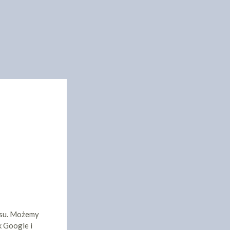
isu. Możemy
k Google i