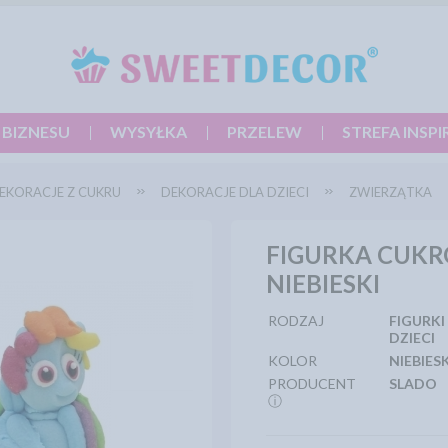
 BIZNESU
WYSYŁKA
PRZELEW
STREFA INSPI
EKORACJE Z CUKRU
DEKORACJE DLA DZIECI
ZWIERZĄTKA
FIGURKA CUKR
NIEBIESKI
RODZAJ
FIGURKI
DZIECI
KOLOR
NIEBIESK
PRODUCENT
SLADO
ⓘ