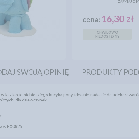
ZAPYTAJ O 
16,30 zł
cena:
CHWILOWO
NIEDOSTĘPNY
DAJ SWOJĄ OPINIĘ
PRODUKTY PO
w kształcie niebieskiego kucyka pony, idealnie nada się do udekorowania
iczych, dla dziewczynek.
mm
wy: EX0825