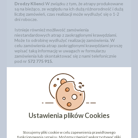
Drodzy Klienci
W związku z tym, że atrapy produkowane
są na bieżąco, ze względu na ich dużą różnorodność i dużą
liczbę zamówień, czas realizacji może wydłużyć się o 1-2
dni robocze.
Istnieje również możliwość zamówienia
niestandardowych atrap z zaokrąglonymi krawędziami.
Może to odrobinę wydłużyć realizację zamówienia. W
celu zamówienia atrap zaokrąglonymi krawędziami proszę
wpisać taką informację w uwagach w formularzu
zamówienia lub skontaktować się z nami telefonicznie
pod nr
572 775 915.
Wysokość pojedynczego piętra: 3 cm
Średnica: 44 cm
Kod produktu: 513144
Niestandardowe rozmiary atrap
Oferujemy również inne rozmiary atrap.
Zobacz jak
Ustawienia plików Cookies
zamówić niestandardowe rozmiary atrap.
Stosujemy pliki cookie w celu zapewnienia prawidłowego
funkcjonowania serwisu. Możemy również wykorzystywać pliki