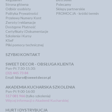
Strona główna
Polecamy
Odbiór osobisty
Sklepy partnerskie
Polityka Prywatności
PROMOCJA - krótki termin
Przelewy Numery Kont
Zwroty i reklamacje
Dostępne Płatność
Certyfikaty i Dokumentacje
Szkolenia i Kursy
KSeF
Pliki pomocy technicznej
SZYBKI KONTAKT
SWEET DECOR - OBSŁUGA KLIENTA
Pon-Pt 7:30-15:30:
(32) 445 73 84
Email:
biuro@sweetdecor.pl
AKADEMIA KUCHARSKA SZKOLENIA
Pon-Pt 9:00-16:00
517 081 966
(tylko szkolenia)
Więcej informacji o Akademii Kucharskiej
HURT I DYSTRYBUCJA