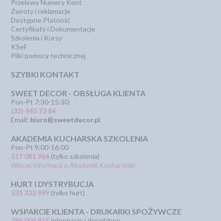
Przelewy Numery Kont
Zwroty i reklamacje
Dostępne Płatność
Certyfikaty i Dokumentacje
Szkolenia i Kursy
KSeF
Pliki pomocy technicznej
SZYBKI KONTAKT
SWEET DECOR - OBSŁUGA KLIENTA
Pon-Pt 7:30-15:30:
(32) 445 73 84
Email:
biuro@sweetdecor.pl
AKADEMIA KUCHARSKA SZKOLENIA
Pon-Pt 9:00-16:00
517 081 966
(tylko szkolenia)
Więcej informacji o Akademii Kucharskiej
HURT I DYSTRYBUCJA
531 333 989
(tylko hurt)
WSPARCIE KLIENTA - DRUKARKI SPOŻYWCZE
796 004 915
informacje i doradztwo