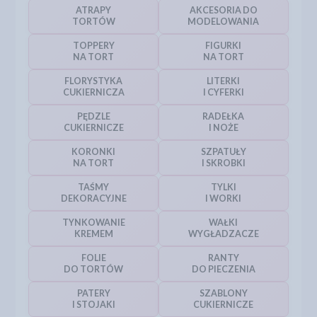
ATRAPY
AKCESORIA DO
TORTÓW
MODELOWANIA
TOPPERY
FIGURKI
NA TORT
NA TORT
FLORYSTYKA
LITERKI
CUKIERNICZA
I CYFERKI
PĘDZLE
RADEŁKA
CUKIERNICZE
I NOŻE
KORONKI
SZPATUŁY
NA TORT
I SKROBKI
TAŚMY
TYLKI
DEKORACYJNE
I WORKI
TYNKOWANIE
WAŁKI
KREMEM
WYGŁADZACZE
FOLIE
RANTY
DO TORTÓW
DO PIECZENIA
PATERY
SZABLONY
I STOJAKI
CUKIERNICZE