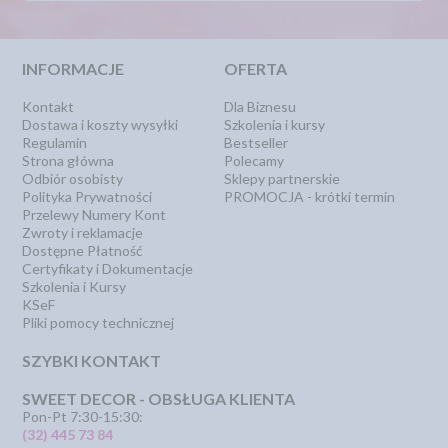
INFORMACJE
OFERTA
Kontakt
Dla Biznesu
Dostawa i koszty wysyłki
Szkolenia i kursy
Regulamin
Bestseller
Strona główna
Polecamy
Odbiór osobisty
Sklepy partnerskie
Polityka Prywatności
PROMOCJA - krótki termin
Przelewy Numery Kont
Zwroty i reklamacje
Dostępne Płatność
Certyfikaty i Dokumentacje
Szkolenia i Kursy
KSeF
Pliki pomocy technicznej
SZYBKI KONTAKT
SWEET DECOR - OBSŁUGA KLIENTA
Pon-Pt 7:30-15:30:
(32) 445 73 84