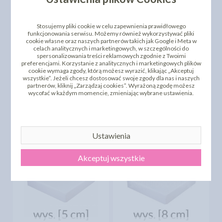
Stosujemy pliki cookie w celu zapewnienia prawidłowego
funkcjonowania serwisu. Możemy również wykorzystywać pliki
cookie własne oraz naszych partnerów takich jak Google i Meta w
celach analitycznych i marketingowych, w szczególności do
spersonalizowania treści reklamowych zgodnie z Twoimi
preferencjami. Korzystanie z analitycznych i marketingowych plików
ATRAPA TORTU
ATRAPA TORTU
cookie wymaga zgody, którą możesz wyrazić, klikając „Akceptuj
KWADRATOWA 50CM
KWADRATOWA 50CM
wszystkie”. Jeżeli chcesz dostosować swoje zgody dla nas i naszych
[WYS 12CM]
[WYS 3CM]
partnerów, kliknij „Zarządzaj cookies”. Wyrażoną zgodę możesz
wycofać w każdym momencie, zmieniając wybrane ustawienia.
53,80 zł
17,81 zł
cena:
cena:
DO KOSZYKA
DO KOSZYKA
Ustawienia
Akceptuj wszystkie