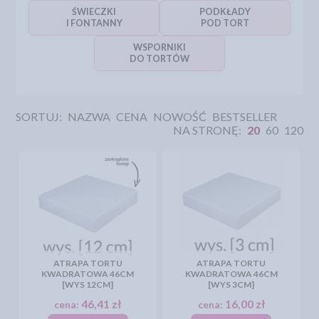
ŚWIECZKI
PODKŁADY
I FONTANNY
POD TORT
WSPORNIKI
DO TORTÓW
SORTUJ:
NAZWA
CENA
NOWOŚĆ
BESTSELLER
NA STRONĘ:
20
60
120
ATRAPA TORTU
ATRAPA TORTU
KWADRATOWA 46CM
KWADRATOWA 46CM
[WYS 12CM]
[WYS 3CM]
46,41 zł
16,00 zł
cena:
cena: