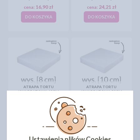
16,90 zł
24,21 zł
cena:
cena:
DO KOSZYKA
DO KOSZYKA
ATRAPA TORTU
ATRAPA TORTU
KWADRATOWA 48CM
KWADRATOWA 50CM
[WYS 8CM]
[WYS 10CM]
35,30 zł
45,81 zł
cena:
cena:
DO KOSZYKA
DO KOSZYKA
Ustawienia plików Cookies