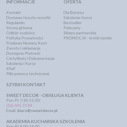
INFORMACJE
OFERTA
Kontakt
Dla Biznesu
Dostawa i koszty wysyłki
Szkolenia i kursy
Regulamin
Bestseller
Strona główna
Polecamy
Odbiór osobisty
Sklepy partnerskie
Polityka Prywatności
PROMOCJA - krótki termin
Przelewy Numery Kont
Zwroty i reklamacje
Dostępne Płatność
Certyfikaty i Dokumentacje
Szkolenia i Kursy
KSeF
Pliki pomocy technicznej
SZYBKI KONTAKT
SWEET DECOR - OBSŁUGA KLIENTA
Pon-Pt 7:30-15:30:
(32) 445 73 84
Email:
biuro@sweetdecor.pl
AKADEMIA KUCHARSKA SZKOLENIA
Pon-Pt 9:00-16:00