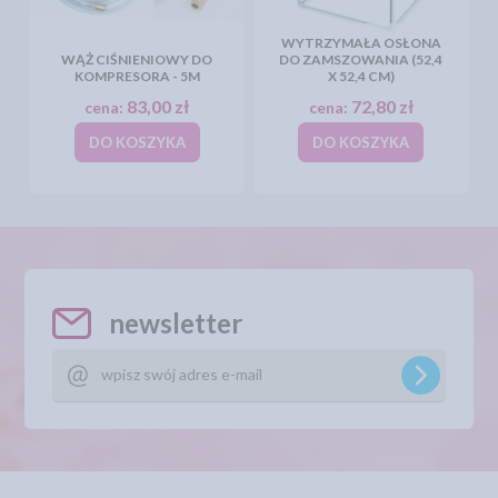
WYTRZYMAŁA OSŁONA
WĄŻ CIŚNIENIOWY DO
DO ZAMSZOWANIA (52,4
KOMPRESORA - 5M
X 52,4 CM)
83,00 zł
72,80 zł
cena:
cena:
DO KOSZYKA
DO KOSZYKA
newsletter