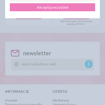
3D
DELIZIA AL LIMONE 3D
Akceptuj wszystkie
116,33 zł
77,50 zł
cena:
cena:
DO KOSZYKA
DO KOSZYKA
Najniższa cena z 30 dni przed
obniżką:
99,30 zł
newsletter
INFORMACJE
OFERTA
Kontakt
Dla Biznesu
Dostawa i koszty wysyłki
Szkolenia i kursy