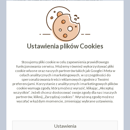
Wysoka jakość produktów gwarantuje niezawodność w
temperaturach od -60°C do +230°C.
Średnica: 142 x 137 h 50 mm
Numer katalogowy: 32.860.87.0065
DODAJ SWOJĄ OPINIĘ
Ustawienia plików Cookies
PRODUKTY PODOBNE
Stosujemy pliki cookie w celu zapewnienia prawidłowego
INNI KLIENCI KUPILI TEŻ
funkcjonowania serwisu. Możemy również wykorzystywać pliki
cookie własne oraz naszych partnerów takich jak Google i Meta w
celach analitycznych i marketingowych, w szczególności do
spersonalizowania treści reklamowych zgodnie z Twoimi
preferencjami. Korzystanie z analitycznych i marketingowych plików
cookie wymaga zgody, którą możesz wyrazić, klikając „Akceptuj
wszystkie”. Jeżeli chcesz dostosować swoje zgody dla nas i naszych
partnerów, kliknij „Zarządzaj cookies”. Wyrażoną zgodę możesz
wycofać w każdym momencie, zmieniając wybrane ustawienia.
SILIKOMART FORMA
SILIKOMART FORMA
Ustawienia
SILIKONOWA INTRECCIO
SILIKONOWA CYTRYNA