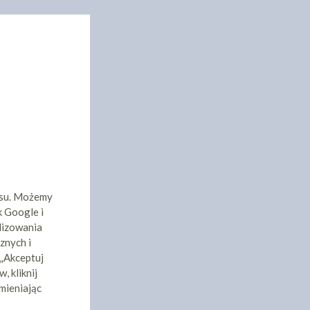
isu. Możemy
k Google i
lizowania
znych i
 „Akceptuj
, kliknij
mieniając