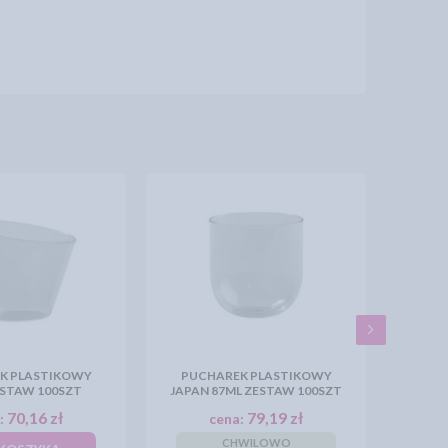
K PLASTIKOWY
PUCHAREK PLASTIKOWY
ESTAW 100SZT
JAPAN 87ML ZESTAW 100SZT
70,16 zł
79,19 zł
:
cena:
CHWILOWO