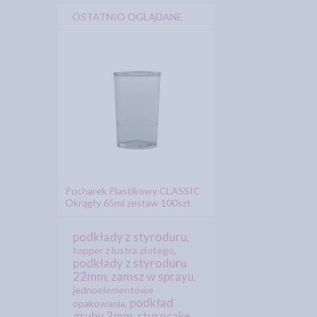
OSTATNIO OGLĄDANE
Pucharek Plastikowy CLASSIC
Okrągły 65ml zestaw 100szt
podkłady z styroduru
,
topper z lustra złotego
,
podkłady z styroduru
22mm
zamsz w sprayu
,
,
jednoelementowe
podkład
opakowania
,
gruby 3mm
styrocake
,
,