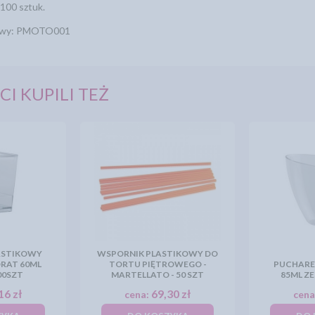
100 sztuk.
owy: PMOTO001
CI KUPILI TEŻ
ASTIKOWY
WSPORNIK PLASTIKOWY DO
RAT 60ML
TORTU PIĘTROWEGO -
PUCHARE
00SZT
MARTELLATO - 50 SZT
85ML Z
16 zł
69,30 zł
cena:
cena