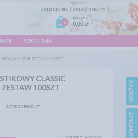
ZALOGUJ SIĘ
ZAŁÓŻ KONTO
KOSZYK
0
0,00 zł
RACJI
SZKOLENIA
 OKRĄGŁY 65ML ZESTAW 100SZT
STIKOWY CLASSIC
 ZESTAW 100SZT
ZAPYTAJ O PRODUKT
POBIERZ JAKO PDF