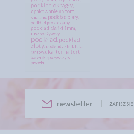
podkład okrągły
,
opakowanie na tort
,
podkład biały
saracino
,
,
podkład prostokątny
,
podkład cieńki 1mm
,
tusz spożywczy
,
podkład
podkład
,
złoty
,
podkłady z hdf
,
folia
karton na tort
rantowa
,
,
barwnik spożywczy w
proszku
newsletter
ZAPISZ SI