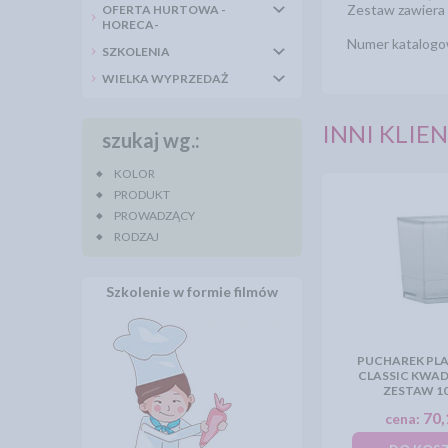
Zestaw zawiera 
OFERTA HURTOWA -
HORECA-
Numer katalog
SZKOLENIA
WIELKA WYPRZEDAŻ
INNI KLIEN
szukaj wg.:
KOLOR
PRODUKT
PROWADZĄCY
RODZAJ
Szkolenie w formie filmów
PUCHAREK PL
CLASSIC KWAD
ZESTAW 1
70,
cena: