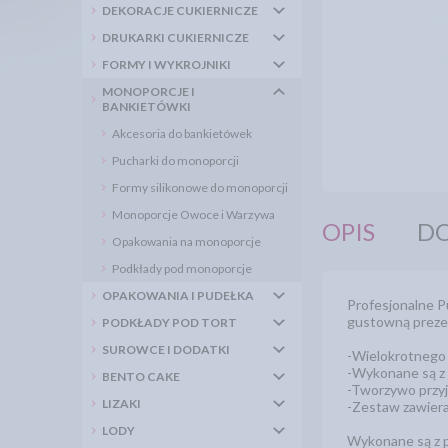
DEKORACJE CUKIERNICZE
DRUKARKI CUKIERNICZE
FORMY I WYKROJNIKI
MONOPORCJE I
BANKIETÓWKI
Akcesoria do bankietówek
Pucharki do monoporcji
Formy silikonowe do monoporcji
Monoporcje Owoce i Warzywa
OPIS
DO
Opakowania na monoporcje
Podkłady pod monoporcje
OPAKOWANIA I PUDEŁKA
Profesjonalne Pu
gustowną prezen
PODKŁADY POD TORT
SUROWCE I DODATKI
-Wielokrotnego 
-Wykonane są z p
BENTO CAKE
-Tworzywo przyj
LIZAKI
-Zestaw zawiera
LODY
Wykonane są z p