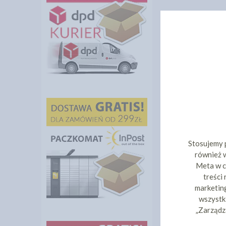
Stosujemy 
również w
Meta w c
treści
marketing
wszystki
„Zarządz