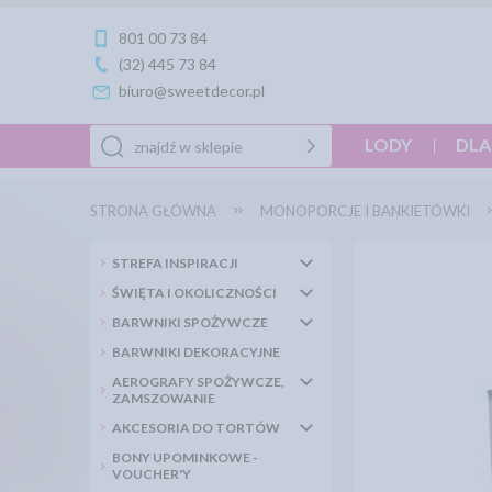
801 00 73 84
(32) 445 73 84
biuro@sweetdecor.pl
LODY
DLA
STRONA GŁÓWNA
MONOPORCJE I BANKIETÓWKI
STREFA INSPIRACJI
ŚWIĘTA I OKOLICZNOŚCI
BARWNIKI SPOŻYWCZE
BARWNIKI DEKORACYJNE
AEROGRAFY SPOŻYWCZE,
ZAMSZOWANIE
AKCESORIA DO TORTÓW
BONY UPOMINKOWE -
VOUCHER'Y