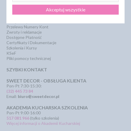
Dostawa i koszty wysyłki
Szkolenia i kursy
Regulamin
Bestseller
Akceptuj wszystkie
Strona główna
Polecamy
Odbiór osobisty
Sklepy partnerskie
Polityka Prywatności
PROMOCJA - krótki termin
Przelewy Numery Kont
Zwroty i reklamacje
Dostępne Płatność
Certyfikaty i Dokumentacje
Szkolenia i Kursy
KSeF
Pliki pomocy technicznej
SZYBKI KONTAKT
SWEET DECOR - OBSŁUGA KLIENTA
Pon-Pt 7:30-15:30:
(32) 445 73 84
Email:
biuro@sweetdecor.pl
AKADEMIA KUCHARSKA SZKOLENIA
Pon-Pt 9:00-16:00
517 081 966
(tylko szkolenia)
Więcej informacji o Akademii Kucharskiej