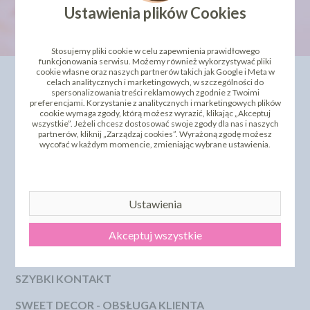
Ustawienia plików Cookies
Stosujemy pliki cookie w celu zapewnienia prawidłowego
funkcjonowania serwisu. Możemy również wykorzystywać pliki
cookie własne oraz naszych partnerów takich jak Google i Meta w
INFORMACJE
OFERTA
celach analitycznych i marketingowych, w szczególności do
spersonalizowania treści reklamowych zgodnie z Twoimi
Kontakt
Dla Biznesu
preferencjami. Korzystanie z analitycznych i marketingowych plików
cookie wymaga zgody, którą możesz wyrazić, klikając „Akceptuj
Dostawa i koszty wysyłki
Szkolenia i kursy
wszystkie”. Jeżeli chcesz dostosować swoje zgody dla nas i naszych
Regulamin
Bestseller
partnerów, kliknij „Zarządzaj cookies”. Wyrażoną zgodę możesz
Strona główna
Polecamy
wycofać w każdym momencie, zmieniając wybrane ustawienia.
Odbiór osobisty
Sklepy partnerskie
Polityka Prywatności
PROMOCJA - krótki termin
Przelewy Numery Kont
Zwroty i reklamacje
Dostępne Płatność
Ustawienia
Certyfikaty i Dokumentacje
Szkolenia i Kursy
Akceptuj wszystkie
KSeF
Pliki pomocy technicznej
SZYBKI KONTAKT
SWEET DECOR - OBSŁUGA KLIENTA