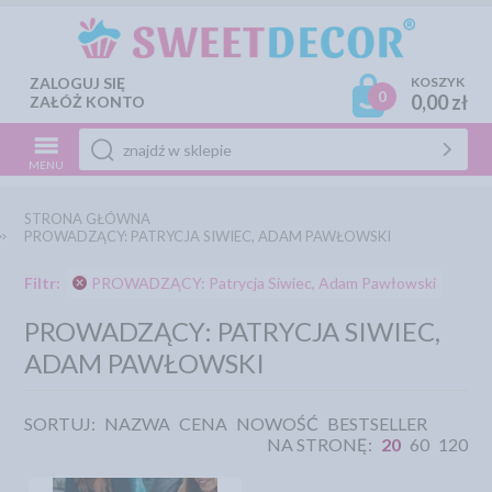
ZALOGUJ SIĘ
KOSZYK
0
0,00 zł
ZAŁÓŻ KONTO
MENU
STRONA GŁÓWNA
PROWADZĄCY: PATRYCJA SIWIEC, ADAM PAWŁOWSKI
Filtr:
PROWADZĄCY: Patrycja Siwiec, Adam Pawłowski
PROWADZĄCY: PATRYCJA SIWIEC,
ADAM PAWŁOWSKI
SORTUJ:
NAZWA
CENA
NOWOŚĆ
BESTSELLER
NA STRONĘ:
20
60
120