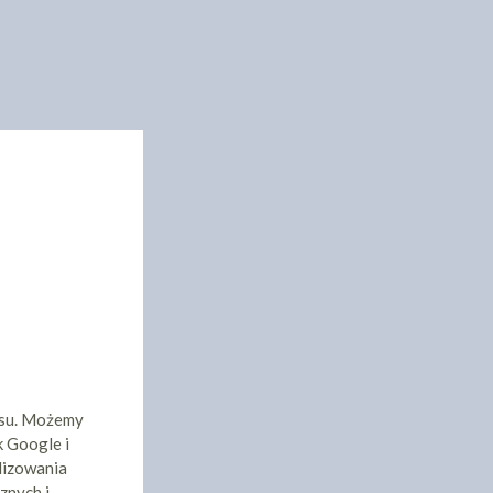
isu. Możemy
k Google i
lizowania
znych i