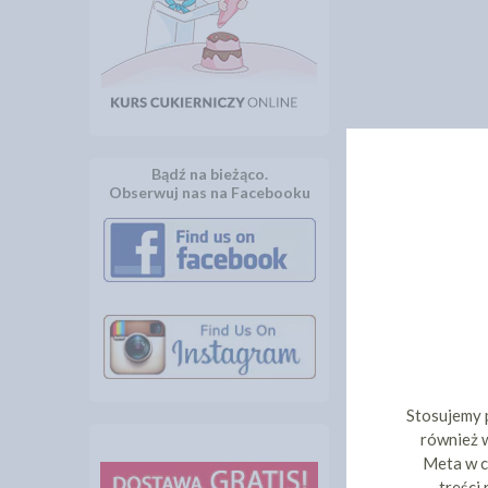
Bądź na bieżąco.
Obserwuj nas na Facebooku
Stosujemy 
również w
Meta w c
treści