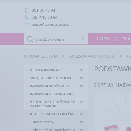
801 00 73 84
(32) 445 73 84
biuro@sweetdecor.pl
LODY
DLA
STRONA GŁÓWNA
AKCESORIA DO TORTÓW
F
PODSTAWK
STREFA INSPIRACJI
ŚWIĘTA I OKOLICZNOŚCI
SORTUJ:
NAZW
BARWNIKI SPOŻYWCZE
BARWNIKI DEKORACYJNE
AEROGRAFY SPOŻYWCZE,
ZAMSZOWANIE
AKCESORIA DO TORTÓW
Atrapy tortów
Akcesoria do modelowania