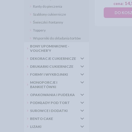
14,
cena:
Ranty do pieczenia
DO KOS
Szablony cukiernicze
Świeczki i fontanny
Toppery
Wsporniki do składania tortów
BONY UPOMINKOWE -
VOUCHER'Y
DEKORACJE CUKIERNICZE
DRUKARKI CUKIERNICZE
FORMY I WYKROJNIKI
MONOPORCJE I
BANKIETÓWKI
OPAKOWANIA I PUDEŁKA
PODKŁADY POD TORT
SUROWCE I DODATKI
BENTO CAKE
LIZAKI