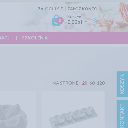
ZALOGUJ SIĘ
ZAŁÓŻ KONTO
KOSZYK
0
0,00 zł
RACJI
SZKOLENIA
NA STRONĘ:
20
60
120