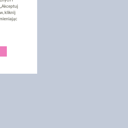
 „Akceptuj
, kliknij
mieniając