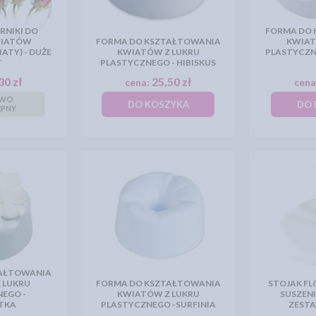
ORNIKI DO
FORMA DO 
WIATÓW
FORMA DO KSZTAŁTOWANIA
KWIAT
ATY) - DUŻE
KWIATÓW Z LUKRU
PLASTYCZN
T
PLASTYCZNEGO - HIBISKUS
30 zł
25,50 zł
cena:
cena
OWO
DO KOSZYKA
DO 
ĘPNY
TAŁTOWANIA
 LUKRU
FORMA DO KSZTAŁTOWANIA
STOJAK F
EGO -
KWIATÓW Z LUKRU
SUSZEN
TKA
PLASTYCZNEGO -SURFINIA
ZESTA