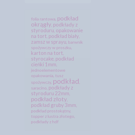
podkład
folia rantowa
,
okrągły
podkłady z
,
styroduru
opakowanie
,
na tort
podkład biały
,
,
zamsz w sprayu
,
barwnik
spożywczy w proszku
,
karton na tort
,
styrocake
podkład
,
cieńki 1mm
,
jednoelementowe
opakowania
,
tusz
podkład
spożywczy
,
,
podkłady z
saracino
,
styroduru 22mm
,
podkład złoty
,
podkład gruby 3mm
,
podkład prostokątny
,
topper z lustra złotego
,
podkłady z hdf