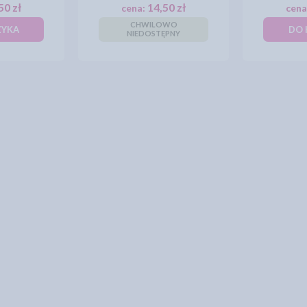
50 zł
14,50 zł
cena:
cena
CHWILOWO
ZYKA
DO 
NIEDOSTĘPNY