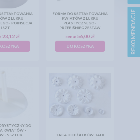
KSZTAŁTOWANIA
FORMA DO KSZTAŁTOWANIA
ÓW Z LUKRU
KWIATÓW Z LUKRU
EGO - POINSECJA
PLASTYCZNEGO -
1SZT
PRZEBIŚNIEG ZESTAW
23,12 zł
56,00 zł
:
cena:
KOSZYKA
DO KOSZYKA
LORYSTYCZNY DO
IA KWIATÓW -
W - 5 SZTUK
TACA DO PŁATKÓW DALII