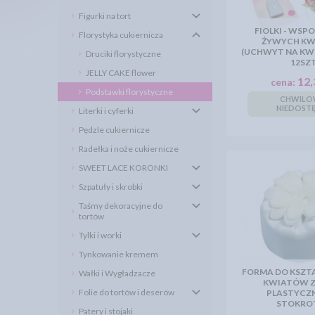
Figurki na tort
FIOLKI - WSP
Florystyka cukiernicza
ŻYWYCH K
(UCHWYT NA KWI
Druciki florystyczne
12SZ
JELLY CAKE flower
12,
cena:
Podstawki florystyczne
CHWIL
NIEDOST
Literki i cyferki
Pędzle cukiernicze
Radełka i noże cukiernicze
SWEET LACE KORONKI
Szpatuły i skrobki
Taśmy dekoracyjne do
tortów
Tylki i worki
Tynkowanie kremem
FORMA DO KSZ
Wałki i Wygładzacze
KWIATÓW Z
Folie do tortów i deserów
PLASTYCZN
STOKRO
Patery i stojaki