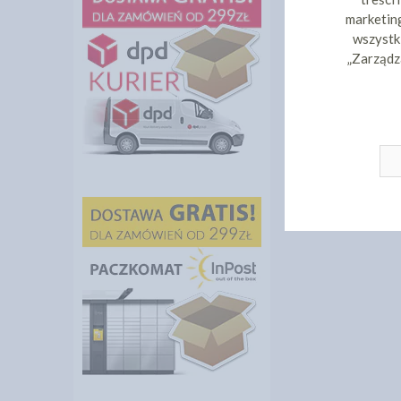
marketing
wszystki
„Zarządz