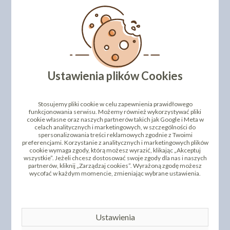
Grubość tektury: 3 mm
Kod produktu: 523212129
DODAJ SWOJĄ OPINIĘ
Ustawienia plików Cookies
PRODUKTY PODOBNE
INNI KLIENCI KUPILI TEŻ
Stosujemy pliki cookie w celu zapewnienia prawidłowego
funkcjonowania serwisu. Możemy również wykorzystywać pliki
cookie własne oraz naszych partnerów takich jak Google i Meta w
celach analitycznych i marketingowych, w szczególności do
spersonalizowania treści reklamowych zgodnie z Twoimi
preferencjami. Korzystanie z analitycznych i marketingowych plików
cookie wymaga zgody, którą możesz wyrazić, klikając „Akceptuj
wszystkie”. Jeżeli chcesz dostosować swoje zgody dla nas i naszych
partnerów, kliknij „Zarządzaj cookies”. Wyrażoną zgodę możesz
wycofać w każdym momencie, zmieniając wybrane ustawienia.
PODKŁADY POD TORT
OPAKOWANIE NA TORT Z
Ustawienia
GRUBE- 30 X 40 - ZŁOTE
OKIENKIEM 26X36X16