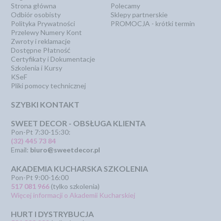
Strona główna
Polecamy
Odbiór osobisty
Sklepy partnerskie
Polityka Prywatności
PROMOCJA - krótki termin
Przelewy Numery Kont
Zwroty i reklamacje
Dostępne Płatność
Certyfikaty i Dokumentacje
Szkolenia i Kursy
KSeF
Pliki pomocy technicznej
SZYBKI KONTAKT
SWEET DECOR - OBSŁUGA KLIENTA
Pon-Pt 7:30-15:30:
(32) 445 73 84
Email:
biuro@sweetdecor.pl
AKADEMIA KUCHARSKA SZKOLENIA
Pon-Pt 9:00-16:00
517 081 966
(tylko szkolenia)
Więcej informacji o Akademii Kucharskiej
HURT I DYSTRYBUCJA