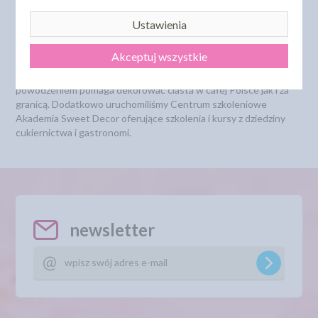
początku zajmujemy się
zaopatrzeniem cukierni w ozdoby na
Ustawienia
torty, oraz wspieramy domowych
cukierników. Wraz z wzrostem
Akceptuj wszystkie
zapotrzebowania na dekoracje cukiernicze postanowiliśmy
poszerzyć naszą działalność o sklep internetowy, który z
powodzeniem pomaga dekorować ciasta w całej Polsce jak i za
granicą. Dodatkowo uruchomiliśmy Centrum szkoleniowe
Akademia Sweet Decor oferujące szkolenia i kursy z dziedziny
cukiernictwa i gastronomi.
newsletter