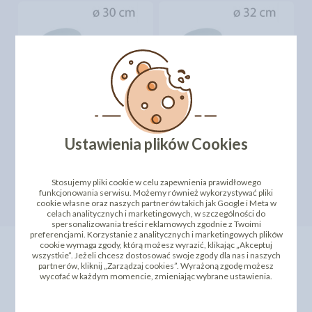
OKRĄGŁE PODKŁADY
OKRĄGŁE PODKŁADY
POD TORT - 30CM -
POD TORT - 32CM -
20SZT
20SZT
Ustawienia plików Cookies
93,48 zł
110,45 zł
cena:
cena:
DO KOSZYKA
DO KOSZYKA
Stosujemy pliki cookie w celu zapewnienia prawidłowego
funkcjonowania serwisu. Możemy również wykorzystywać pliki
cookie własne oraz naszych partnerów takich jak Google i Meta w
celach analitycznych i marketingowych, w szczególności do
spersonalizowania treści reklamowych zgodnie z Twoimi
preferencjami. Korzystanie z analitycznych i marketingowych plików
cookie wymaga zgody, którą możesz wyrazić, klikając „Akceptuj
O Nas
wszystkie”. Jeżeli chcesz dostosować swoje zgody dla nas i naszych
partnerów, kliknij „Zarządzaj cookies”. Wyrażoną zgodę możesz
wycofać w każdym momencie, zmieniając wybrane ustawienia.
SWEET DECOR istnieje od 1992
roku na Polskim rynku. Od samego