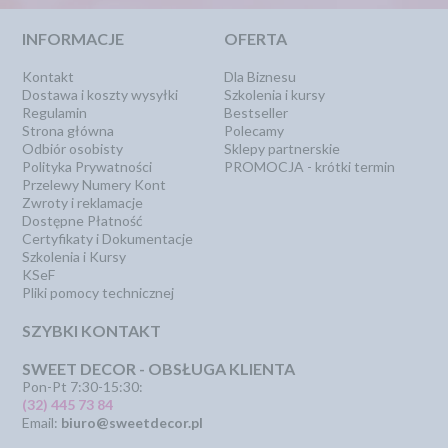
INFORMACJE
OFERTA
Kontakt
Dla Biznesu
Dostawa i koszty wysyłki
Szkolenia i kursy
Regulamin
Bestseller
Strona główna
Polecamy
Odbiór osobisty
Sklepy partnerskie
Polityka Prywatności
PROMOCJA - krótki termin
Przelewy Numery Kont
Zwroty i reklamacje
Dostępne Płatność
Certyfikaty i Dokumentacje
Szkolenia i Kursy
KSeF
Pliki pomocy technicznej
SZYBKI KONTAKT
SWEET DECOR - OBSŁUGA KLIENTA
Pon-Pt 7:30-15:30:
(32) 445 73 84
Email:
biuro@sweetdecor.pl