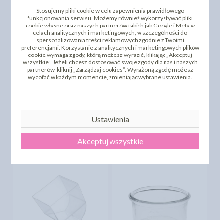
Stosujemy pliki cookie w celu zapewnienia prawidłowego
funkcjonowania serwisu. Możemy również wykorzystywać pliki
cookie własne oraz naszych partnerów takich jak Google i Meta w
celach analitycznych i marketingowych, w szczególności do
spersonalizowania treści reklamowych zgodnie z Twoimi
preferencjami. Korzystanie z analitycznych i marketingowych plików
cookie wymaga zgody, którą możesz wyrazić, klikając „Akceptuj
wszystkie”. Jeżeli chcesz dostosować swoje zgody dla nas i naszych
partnerów, kliknij „Zarządzaj cookies”. Wyrażoną zgodę możesz
wycofać w każdym momencie, zmieniając wybrane ustawienia.
DODAJ SWOJĄ OPINIĘ
PRODUKTY PODOBNE
Ustawienia
INNI KLIENCI KUPILI TEŻ
Akceptuj wszystkie