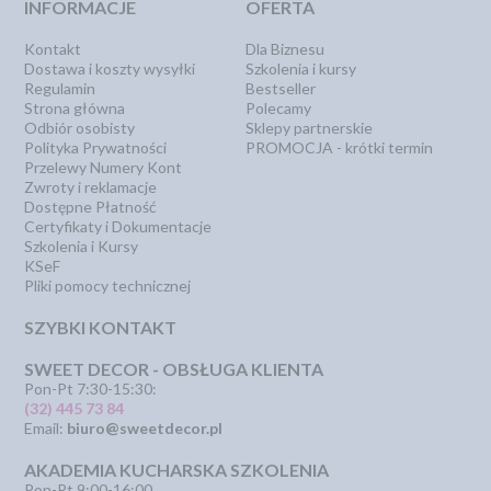
INFORMACJE
OFERTA
Kontakt
Dla Biznesu
Dostawa i koszty wysyłki
Szkolenia i kursy
Regulamin
Bestseller
Strona główna
Polecamy
Odbiór osobisty
Sklepy partnerskie
Polityka Prywatności
PROMOCJA - krótki termin
Przelewy Numery Kont
Zwroty i reklamacje
Dostępne Płatność
Certyfikaty i Dokumentacje
Szkolenia i Kursy
KSeF
Pliki pomocy technicznej
SZYBKI KONTAKT
SWEET DECOR - OBSŁUGA KLIENTA
Pon-Pt 7:30-15:30:
(32) 445 73 84
Email:
biuro@sweetdecor.pl
AKADEMIA KUCHARSKA SZKOLENIA
Pon-Pt 9:00-16:00