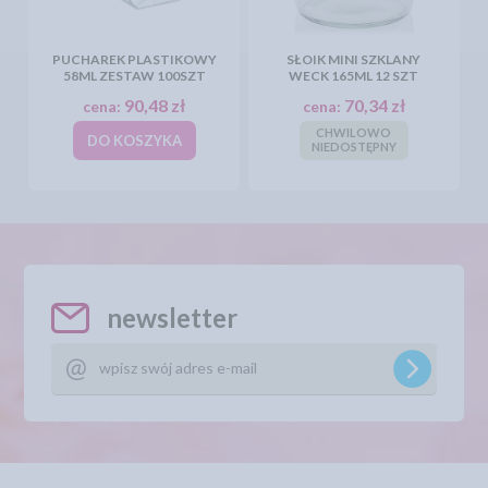
PUCHAREK PLASTIKOWY
SŁOIK MINI SZKLANY
58ML ZESTAW 100SZT
WECK 165ML 12 SZT
90,48 zł
70,34 zł
cena:
cena:
CHWILOWO
DO KOSZYKA
NIEDOSTĘPNY
newsletter