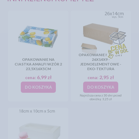
OPAKOWANIE NA TORT
OPAKOWANIE NA
26X14X9 -
CIASTKA AMALFI WZÓR 2
JEDNOELEMENTOWE -
23,5X16X5CM
EKO-TEKTURA
6,99 zł
2,95 zł
cena:
cena:
DO KOSZYKA
DO KOSZYKA
Najniższa cena z 30 dni przed
obniżką:
3,25 zł