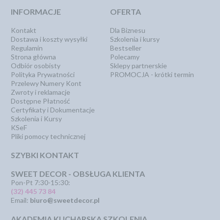
INFORMACJE
OFERTA
Kontakt
Dla Biznesu
Dostawa i koszty wysyłki
Szkolenia i kursy
Regulamin
Bestseller
Strona główna
Polecamy
Odbiór osobisty
Sklepy partnerskie
Polityka Prywatności
PROMOCJA - krótki termin
Przelewy Numery Kont
Zwroty i reklamacje
Dostępne Płatność
Certyfikaty i Dokumentacje
Szkolenia i Kursy
KSeF
Pliki pomocy technicznej
SZYBKI KONTAKT
SWEET DECOR - OBSŁUGA KLIENTA
Pon-Pt 7:30-15:30:
(32) 445 73 84
Email:
biuro@sweetdecor.pl
AKADEMIA KUCHARSKA SZKOLENIA