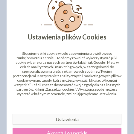
DODAJ SWOJĄ OPINIĘ
PRODUKTY PODOBNE
Ustawienia plików Cookies
INNI KLIENCI KUPILI TEŻ
Stosujemy pliki cookie w celu zapewnienia prawidłowego
funkcjonowania serwisu. Możemy również wykorzystywać pliki
cookie własne oraz naszych partnerów takich jak Google i Meta w
celach analitycznych i marketingowych, w szczególności do
spersonalizowania treści reklamowych zgodnie z Twoimi
preferencjami. Korzystanie z analitycznych i marketingowych plików
cookie wymaga zgody, którą możesz wyrazić, klikając „Akceptuj
wszystkie”. Jeżeli chcesz dostosować swoje zgody dla nas i naszych
partnerów, kliknij „Zarządzaj cookies”. Wyrażoną zgodę możesz
wycofać w każdym momencie, zmieniając wybrane ustawienia.
OKRĄGŁE PODKŁADY
OKRĄGŁY PODKŁAD POD
BIAŁE NA PORCJE - 08CM
TORT BIAŁY - 18CM
100SZT
50SZT
Ustawienia
44,28 zł
36,90 zł
cena:
cena:
DO KOSZYKA
DO KOSZYKA
Akceptuj wszystkie