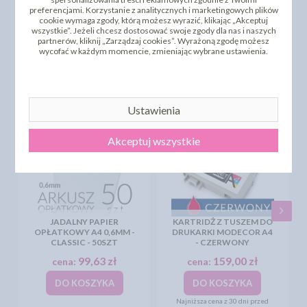
preferencjami. Korzystanie z analitycznych i marketingowych plików
cookie wymaga zgody, którą możesz wyrazić, klikając „Akceptuj
DODAJ SWOJĄ OPINIĘ
wszystkie”. Jeżeli chcesz dostosować swoje zgody dla nas i naszych
partnerów, kliknij „Zarządzaj cookies”. Wyrażoną zgodę możesz
PRODUKTY PODOBNE
wycofać w każdym momencie, zmieniając wybrane ustawienia.
INNI KLIENCI KUPILI TEŻ
Ustawienia
Akceptuj wszystkie
JADALNY PAPIER
KARTRIDŻ Z TUSZEM DO
OPŁATKOWY A4 0,6MM -
DRUKARKI MODECOR A4
CLASSIC - 50SZT
- CZERWONY
99,63 zł
159,00 zł
cena:
cena:
DO KOSZYKA
DO KOSZYKA
Najniższa cena z 30 dni przed