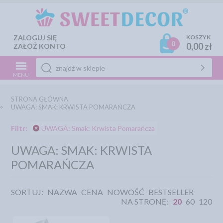
ZALOGUJ SIĘ
KOSZYK
0
0,00 zł
ZAŁÓŻ KONTO
MENU
STRONA GŁÓWNA
UWAGA: SMAK: KRWISTA POMARAŃCZA
Filtr:
UWAGA: Smak: Krwista Pomarańcza
UWAGA: SMAK: KRWISTA
POMARAŃCZA
SORTUJ:
NAZWA
CENA
NOWOŚĆ
BESTSELLER
NA STRONĘ:
20
60
120