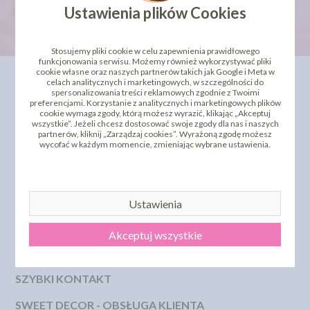
Ustawienia plików Cookies
Stosujemy pliki cookie w celu zapewnienia prawidłowego
funkcjonowania serwisu. Możemy również wykorzystywać pliki
cookie własne oraz naszych partnerów takich jak Google i Meta w
INFORMACJE
OFERTA
celach analitycznych i marketingowych, w szczególności do
spersonalizowania treści reklamowych zgodnie z Twoimi
Kontakt
Dla Biznesu
preferencjami. Korzystanie z analitycznych i marketingowych plików
cookie wymaga zgody, którą możesz wyrazić, klikając „Akceptuj
Dostawa i koszty wysyłki
Szkolenia i kursy
wszystkie”. Jeżeli chcesz dostosować swoje zgody dla nas i naszych
Regulamin
Bestseller
partnerów, kliknij „Zarządzaj cookies”. Wyrażoną zgodę możesz
Strona główna
Polecamy
wycofać w każdym momencie, zmieniając wybrane ustawienia.
Odbiór osobisty
Sklepy partnerskie
Polityka Prywatności
PROMOCJA - krótki termin
Przelewy Numery Kont
Zwroty i reklamacje
Dostępne Płatność
Ustawienia
Certyfikaty i Dokumentacje
Szkolenia i Kursy
Akceptuj wszystkie
KSeF
Pliki pomocy technicznej
SZYBKI KONTAKT
SWEET DECOR - OBSŁUGA KLIENTA