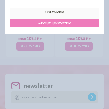
Ustawienia
TUSZ JADALNY DO
TUSZ JADALNY DO
Akceptuj wszystkie
DRUKAREK
DRUKAREK
EPSON/CANON - 100 ML -
EPSON/CANON - 100 ML -
CZARNY
MAGENTA
109,59 zł
109,59 zł
cena:
cena:
DO KOSZYKA
DO KOSZYKA
newsletter