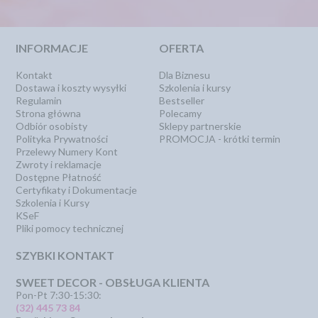
INFORMACJE
OFERTA
Kontakt
Dla Biznesu
Dostawa i koszty wysyłki
Szkolenia i kursy
Regulamin
Bestseller
Strona główna
Polecamy
Odbiór osobisty
Sklepy partnerskie
Polityka Prywatności
PROMOCJA - krótki termin
Przelewy Numery Kont
Zwroty i reklamacje
Dostępne Płatność
Certyfikaty i Dokumentacje
Szkolenia i Kursy
KSeF
Pliki pomocy technicznej
SZYBKI KONTAKT
SWEET DECOR - OBSŁUGA KLIENTA
Pon-Pt 7:30-15:30:
(32) 445 73 84