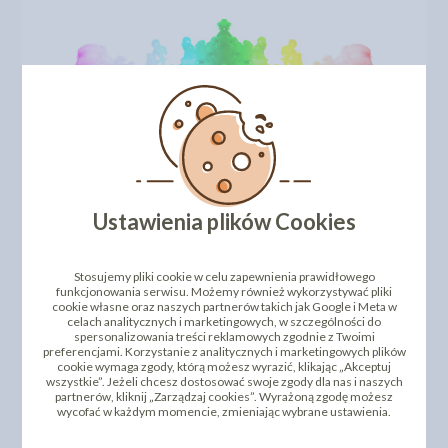
Ustawienia plików Cookies
DODAJ SWOJĄ OPINIĘ
Stosujemy pliki cookie w celu zapewnienia prawidłowego
funkcjonowania serwisu. Możemy również wykorzystywać pliki
PRODUKTY PODOBNE
cookie własne oraz naszych partnerów takich jak Google i Meta w
celach analitycznych i marketingowych, w szczególności do
spersonalizowania treści reklamowych zgodnie z Twoimi
INNI KLIENCI KUPILI TEŻ
preferencjami. Korzystanie z analitycznych i marketingowych plików
cookie wymaga zgody, którą możesz wyrazić, klikając „Akceptuj
wszystkie”. Jeżeli chcesz dostosować swoje zgody dla nas i naszych
partnerów, kliknij „Zarządzaj cookies”. Wyrażoną zgodę możesz
wycofać w każdym momencie, zmieniając wybrane ustawienia.