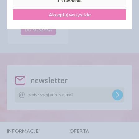
Ustawienia
SILIKOMART FORMA
TULIP Ø260MM H55MM
Akceptuj wszystkie
63,70 zł
cena:
DO KOSZYKA
newsletter
INFORMACJE
OFERTA