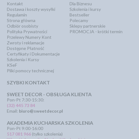
Kontakt
Dla Biznesu
Dostawa i koszty wysyłki
Szkolenia i kursy
Regulamin
Bestseller
Strona główna
Polecamy
Odbiór osobisty
Sklepy partnerskie
Polityka Prywatności
PROMOCJA - krótki termin
Przelewy Numery Kont
Zwroty i reklamacje
Dostępne Płatność
Certyfikaty i Dokumentacje
Szkolenia i Kursy
KSeF
Pliki pomocy technicznej
SZYBKI KONTAKT
SWEET DECOR - OBSŁUGA KLIENTA
Pon-Pt 7:30-15:30:
(32) 445 73 84
Email:
biuro@sweetdecor.pl
AKADEMIA KUCHARSKA SZKOLENIA
Pon-Pt 9:00-16:00
517 081 966
(tylko szkolenia)