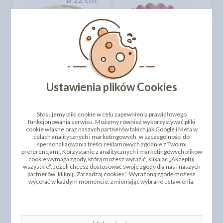
OKRĄGŁE PODKŁADY
POD TORT GRUBE- 22CM
SILIKOMART FORMA
Ustawienia plików Cookies
(50SZT)
GRAZIA Ø220MM H55MM
73,80 zł
107,56 zł
cena:
cena:
Stosujemy pliki cookie w celu zapewnienia prawidłowego
DO KOSZYKA
DO KOSZYKA
funkcjonowania serwisu. Możemy również wykorzystywać pliki
cookie własne oraz naszych partnerów takich jak Google i Meta w
celach analitycznych i marketingowych, w szczególności do
spersonalizowania treści reklamowych zgodnie z Twoimi
preferencjami. Korzystanie z analitycznych i marketingowych plików
cookie wymaga zgody, którą możesz wyrazić, klikając „Akceptuj
wszystkie”. Jeżeli chcesz dostosować swoje zgody dla nas i naszych
partnerów, kliknij „Zarządzaj cookies”. Wyrażoną zgodę możesz
wycofać w każdym momencie, zmieniając wybrane ustawienia.