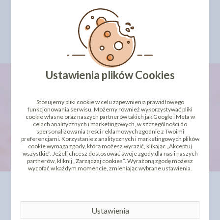
8,46 zł
253,70 zł
cena:
cena:
DO KOSZYKA
DO KOSZYKA
Ustawienia plików Cookies
Stosujemy pliki cookie w celu zapewnienia prawidłowego
newsletter
funkcjonowania serwisu. Możemy również wykorzystywać pliki
cookie własne oraz naszych partnerów takich jak Google i Meta w
celach analitycznych i marketingowych, w szczególności do
spersonalizowania treści reklamowych zgodnie z Twoimi
preferencjami. Korzystanie z analitycznych i marketingowych plików
cookie wymaga zgody, którą możesz wyrazić, klikając „Akceptuj
wszystkie”. Jeżeli chcesz dostosować swoje zgody dla nas i naszych
partnerów, kliknij „Zarządzaj cookies”. Wyrażoną zgodę możesz
wycofać w każdym momencie, zmieniając wybrane ustawienia.
INFORMACJE
OFERTA
Kontakt
Dla Biznesu
Ustawienia
Dostawa i koszty wysyłki
Szkolenia i kursy