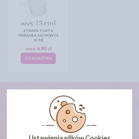
ATRAPA TORTU
OKRĄGŁA 16CM [WYS
3CM]
6,80 zł
cena:
DO KOSZYKA
newsletter
Ustawienia plików Cookies