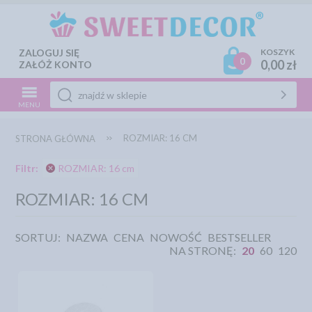
ZALOGUJ SIĘ
KOSZYK
0
0,00 zł
ZAŁÓŻ KONTO
MENU
ROZMIAR: 16 CM
STRONA GŁÓWNA
Filtr:
ROZMIAR: 16 cm
ROZMIAR: 16 CM
SORTUJ:
NAZWA
CENA
NOWOŚĆ
BESTSELLER
NA STRONĘ:
20
60
120