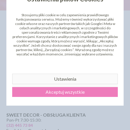
Stosujemy pliki cookie w celu zapewnienia prawidłowego
INFORMACJE
OFERTA
funkcjonowania serwisu. Możemy również wykorzystywać pliki
cookie własne oraz naszych partnerów takich jak Google i Meta w
celach analitycznych i marketingowych, w szczególności do
Kontakt
Dla Biznesu
spersonalizowania treści reklamowych zgodnie z Twoimi
Dostawa i koszty wysyłki
Szkolenia i kursy
preferencjami. Korzystanie z analitycznych i marketingowych plików
Regulamin
Bestseller
cookie wymaga zgody, którą możesz wyrazić, klikając „Akceptuj
wszystkie”. Jeżeli chcesz dostosować swoje zgody dla nas i naszych
Strona główna
Polecamy
partnerów, kliknij „Zarządzaj cookies”. Wyrażoną zgodę możesz
Odbiór osobisty
Sklepy partnerskie
wycofać w każdym momencie, zmieniając wybrane ustawienia.
Polityka Prywatności
PROMOCJA - krótki termin
Przelewy Numery Kont
Zwroty i reklamacje
Dostępne Płatność
Certyfikaty i Dokumentacje
Ustawienia
Szkolenia i Kursy
KSeF
Akceptuj wszystkie
Pliki pomocy technicznej
SZYBKI KONTAKT
SWEET DECOR - OBSŁUGA KLIENTA
Pon-Pt 7:30-15:30:
(32) 445 73 84