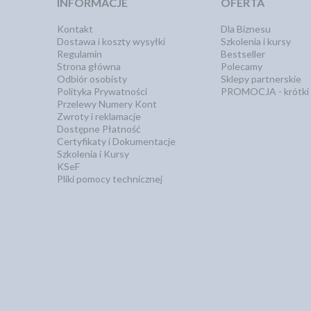
INFORMACJE
OFERTA
Kontakt
Dla Biznesu
Dostawa i koszty wysyłki
Szkolenia i kursy
Regulamin
Bestseller
Strona główna
Polecamy
Odbiór osobisty
Sklepy partnerskie
Polityka Prywatności
PROMOCJA - krótki 
Przelewy Numery Kont
Zwroty i reklamacje
Dostępne Płatność
Certyfikaty i Dokumentacje
Szkolenia i Kursy
KSeF
Pliki pomocy technicznej