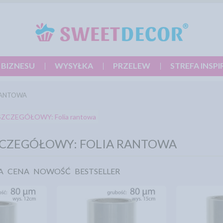
 BIZNESU
WYSYŁKA
PRZELEW
STREFA INSPI
RANTOWA
ZCZEGÓŁOWY: Folia rantowa
ZCZEGÓŁOWY: FOLIA RANTOWA
A
CENA
NOWOŚĆ
BESTSELLER