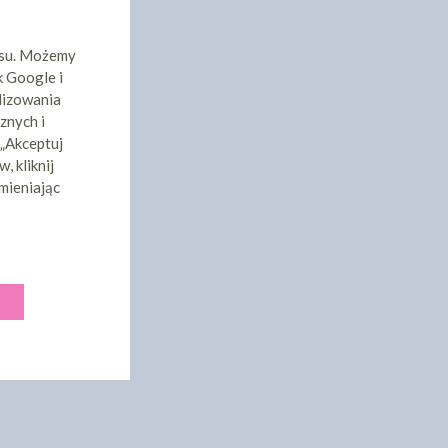
isu. Możemy
k Google i
lizowania
znych i
 „Akceptuj
, kliknij
mieniając