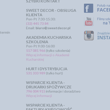
SZYBKI KONTAKT
SWEET DECOR - OBSŁUGA
KLIENTA
Pon-Pt 7:30-15:30:
(32) 445 73 84
Email:
biuro@sweetdecor.pl
termin
AKADEMIA KUCHARSKA
SZKOLENIA
Pon-Pt 9:00-16:00
517 081 966
(tylko szkolenia)
Więcej informacji o Akademii
Kucharskiej
HURT I DYSTRYBUCJA
531 333 989
(tylko hurt)
WSPARCIE KLIENTA -
DRUKARKI SPOŻYWCZE
796 004 915
informacje i doradztwo
Więcej informacji
WSPARCIE KLIENTA -
FAKTURY-KSIĘGOWOŚĆ