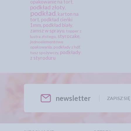
opakowanie na tort
,
podkład złoty
,
podkład
karton na
,
tort
podkład cieńki
,
1mm
podkład biały
,
,
zamsz w sprayu
,
topper z
styrocake
lustra złotego
,
,
jednoelementowe
opakowania
,
podkłady z hdf
,
podkłady
tusz spożywczy
,
z styroduru
newsletter
ZAPISZ SI