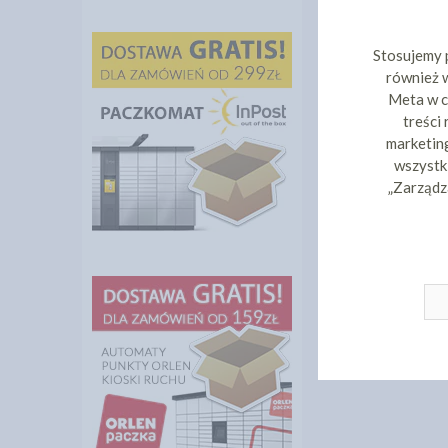
Stosujemy 
również w
Meta w c
treści
marketing
wszystki
„Zarządz