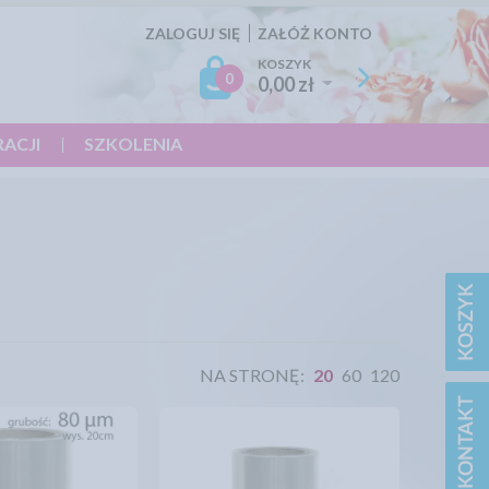
ZALOGUJ SIĘ
ZAŁÓŻ KONTO
KOSZYK
0
0,00 zł
RACJI
SZKOLENIA
NA STRONĘ:
20
60
120