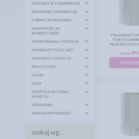
DEKORACJE CUKIERNICZE
DRUKARKI CUKIERNICZE
FORMY I WYKROJNIKI
MONOPORCJE I
BANKIETÓWKI
FOLIA RANTOW
TORTU 120MM 
OPAKOWANIA I PUDEŁKA
PRZEZROCZYST
PODKŁADY POD TORT
99,
cena:
SUROWCE I DODATKI
DO KOS
BENTO CAKE
LIZAKI
LODY
OFERTA HURTOWA -
HORECA-
SZKOLENIA
WIELKA WYPRZEDAŻ
szukaj wg.: