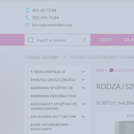
801 00 73 84
(32) 445 73 84
biuro@sweetdecor.pl
LODY
DLA
RODZAJ SZCZEGÓŁOWY: FOLIA 
STRONA GŁÓWNA
Filtr:
RODZAJ S
STREFA INSPIRACJI
ŚWIĘTA I OKOLICZNOŚCI
RODZAJ S
BARWNIKI SPOŻYWCZE
BARWNIKI DEKORACYJNE
SORTUJ:
NAZW
AEROGRAFY SPOŻYWCZE,
ZAMSZOWANIE
AKCESORIA DO TORTÓW
BONY UPOMINKOWE -
VOUCHER'Y