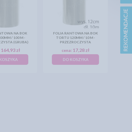
ANTOWA NA BOK
FOLIA RANTOWA NA BOK
0MM / 100 M -
TORTU 120MM / 10 M -
ZYSTA (GRUBA)
PRZEZROCZYSTA
164,93 zł
17,28 zł
:
cena:
KOSZYKA
DO KOSZYKA