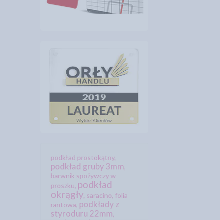
podkład prostokątny
,
podkład gruby 3mm
,
barwnik spożywczy w
podkład
proszku
,
okrągły
,
saracino
,
folia
podkłady z
rantowa
,
styroduru 22mm
,