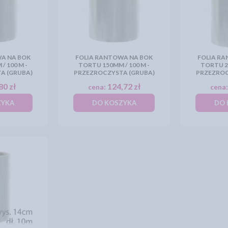
A NA BOK
FOLIA RANTOWA NA BOK
FOLIA R
/ 100 M -
TORTU 150MM / 100 M -
TORTU 20
A (GRUBA)
PRZEZROCZYSTA (GRUBA)
PRZEZROC
80 zł
124,72 zł
cena:
cena
ZYKA
DO KOSZYKA
DO 