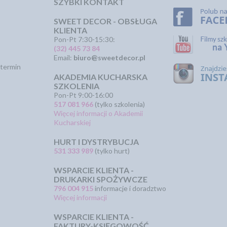
SZYBKI KONTAKT
SWEET DECOR - OBSŁUGA
KLIENTA
Pon-Pt 7:30-15:30:
(32) 445 73 84
Email:
biuro@sweetdecor.pl
termin
AKADEMIA KUCHARSKA
SZKOLENIA
Pon-Pt 9:00-16:00
517 081 966
(tylko szkolenia)
Więcej informacji o Akademii
Kucharskiej
HURT I DYSTRYBUCJA
531 333 989
(tylko hurt)
WSPARCIE KLIENTA -
DRUKARKI SPOŻYWCZE
796 004 915
informacje i doradztwo
Więcej informacji
WSPARCIE KLIENTA -
FAKTURY-KSIĘGOWOŚĆ