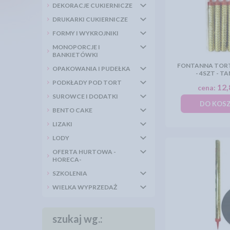
DEKORACJE CUKIERNICZE
DRUKARKI CUKIERNICZE
FORMY I WYKROJNIKI
MONOPORCJE I
BANKIETÓWKI
FONTANNA TOR
OPAKOWANIA I PUDEŁKA
- 4SZT - T
PODKŁADY POD TORT
12,
cena:
SUROWCE I DODATKI
DO KOS
BENTO CAKE
LIZAKI
LODY
OFERTA HURTOWA -
HORECA-
SZKOLENIA
WIELKA WYPRZEDAŻ
szukaj wg.: