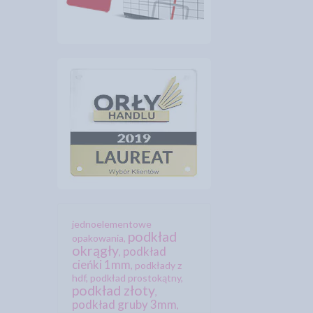
jednoelementowe
podkład
opakowania
,
okrągły
podkład
,
cieńki 1mm
,
podkłady z
hdf
,
podkład prostokątny
,
podkład złoty
,
podkład gruby 3mm
,