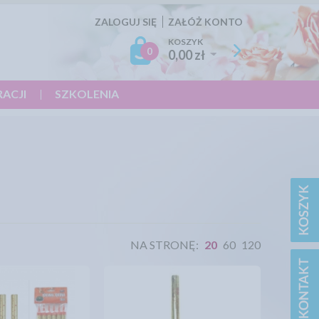
ZALOGUJ SIĘ
ZAŁÓŻ KONTO
KOSZYK
0
0,00 zł
RACJI
SZKOLENIA
NA STRONĘ:
20
60
120