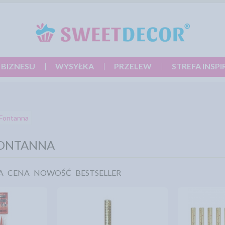
 BIZNESU
WYSYŁKA
PRZELEW
STREFA INSPI
Fontanna
FONTANNA
A
CENA
NOWOŚĆ
BESTSELLER