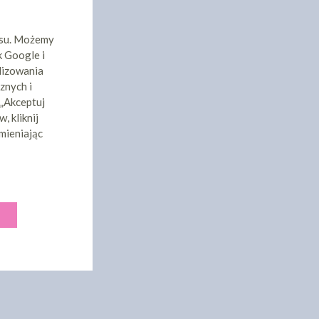
isu. Możemy
k Google i
lizowania
znych i
 „Akceptuj
, kliknij
mieniając