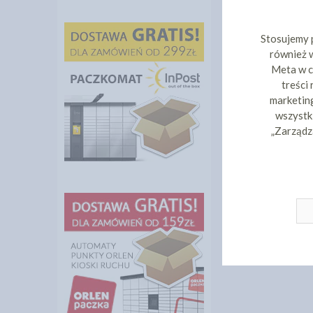
Stosujemy 
również w
Meta w c
treści
marketing
wszystki
„Zarządz