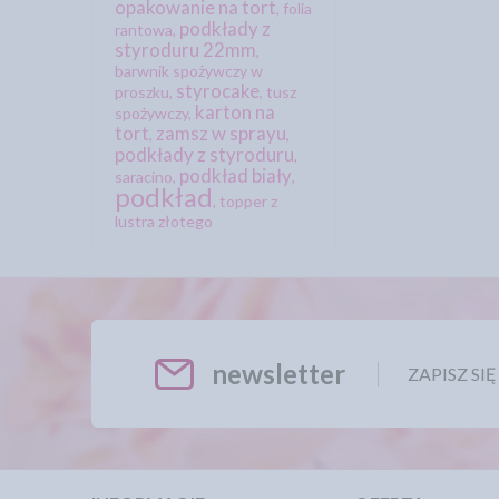
opakowanie na tort
,
folia
podkłady z
rantowa
,
styroduru 22mm
,
barwnik spożywczy w
styrocake
proszku
,
,
tusz
karton na
spożywczy
,
tort
zamsz w sprayu
,
,
podkłady z styroduru
,
podkład biały
saracino
,
,
podkład
,
topper z
lustra złotego
newsletter
ZAPISZ SI