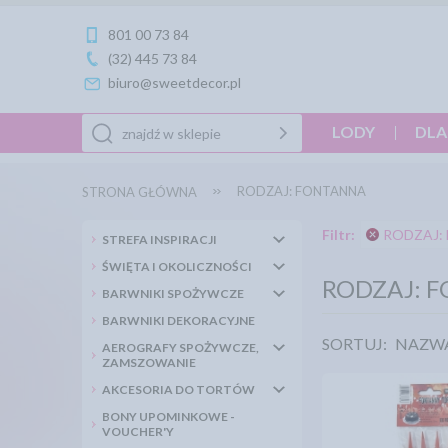
801 00 73 84
(32) 445 73 84
biuro@sweetdecor.pl
LODY
DLA
RODZAJ: FONTANNA
STRONA GŁÓWNA
Filtr:
RODZAJ: 
STREFA INSPIRACJI
ŚWIĘTA I OKOLICZNOŚCI
RODZAJ: 
BARWNIKI SPOŻYWCZE
BARWNIKI DEKORACYJNE
SORTUJ:
NAZW
AEROGRAFY SPOŻYWCZE,
ZAMSZOWANIE
AKCESORIA DO TORTÓW
BONY UPOMINKOWE -
VOUCHER'Y